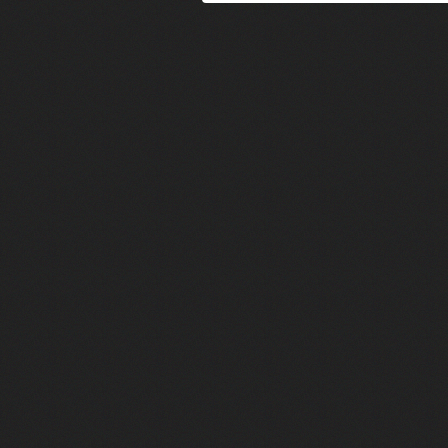
FACE A #24 : Zaho raconte "C'est
FACE A #23 : Patrick Bruel raconte
FACE A #22 : Kyo raconte "Le che
FACE A #21 : Nolwenn Leroy raco
FACE A #20 : Patrick Hernandez ra
FACE A #19 : Lorie raconte "Près d
FACE A #18 : Michael Jones raco
FACE A #17 : Khaled raconte "Aïc
FACE A #16 : Corneille raconte "Pa
FACE A #15 : Indochine raconte "L
FACE A #14 : Lorie raconte "Sur un 
FACE A #13 : Calogero raconte "Les
FACE A #12 : Natasha St-Pier rac