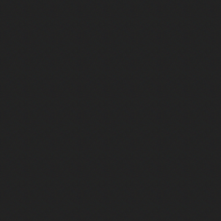
FACE A #11 : Patrick Bruel racon
FACE A #10 : Michael Jones raco
FACE A #9 : Garou raconte "Sous l
FACE A #8 : Christophe Willem ra
FACE A #7 : Larusso raconte "Tu m
FACE A #6 : Zazie raconte "Zen"
FACE A #5 : Vitaa raconte "À fleur 
FACE A #4 : Indochine raconte "J'
FACE A #3 : Matt Pokora raconte "
FACE A #2 : Patrick Bruel raconte 
FACE A #1 : Jenifer raconte "J'att