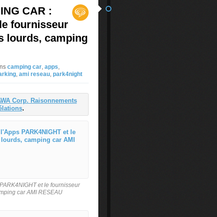
PING CAR :
e fournisseur
s lourds, camping
ns
camping car
,
apps
,
arking
,
ami reseau
,
park4night
WA Corp. Raisonnements
élations
.
2 Spécialistes du CAMPING CAR :
L
'
A
p
 PARK4NIGHT et le fournisseur
p
 camping car AMI RESEAU
s
P