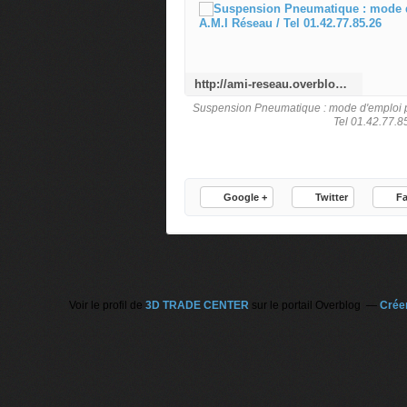
http://ami-reseau.overblog.com/2017/07/suspension-pneumatique-mode-d-emploi-par-ami-reseau.html
Suspension Pneumatique : mode d'emploi p
Tel 01.42.77.8
Google +
Twitter
F
Voir le profil de
3D TRADE CENTER
sur le portail Overblog
Créer