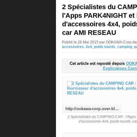
2 Spécialistes du CAM
l'Apps PARK4NIGHT et l
d'accessoires 4x4, poid
car AMI RESEAU
Publié le 26 Mai 2015 par OOKAWA-Corp
da
accessoires
,
4x4
,
poids lourds
,
camping
,
p
Cet article est reposté depuis
OOKA
Explications Corr
http://ookawa-corp.over-blog.com/2015/05/2-specialistes-du-camping-car-l-apps-park4night-et-le-fournisseur-d-accessoires-4x4-poids-lourds-camping-car-ami-reseau.html
2 Spécialistes du CAMPING CAR : l'Apps
d'accessoires 4x4, poids lourds,