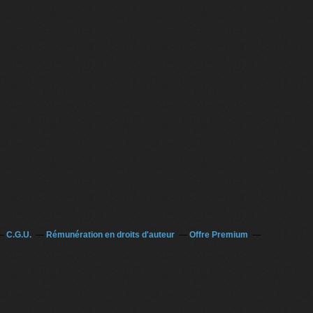
emploi par AMI Réseau - A.M.I Réseau / Tel 01.42.77.85.26
C.G.U.
Rémunération en droits d'auteur
Offre Premium