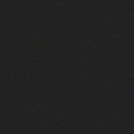
r
ut !