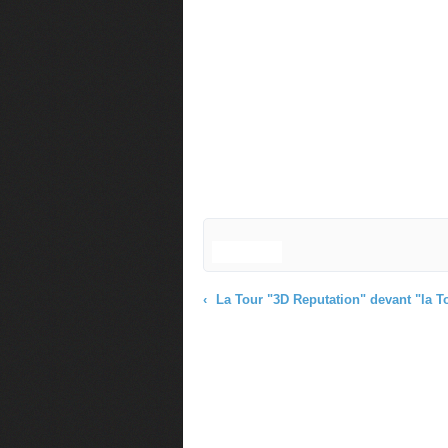
La Tour "3D Reputation" devant "la Tour Eiffel en 3D" sous 