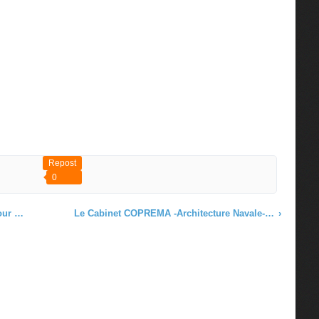
Repost
0
Google
Le Cabinet COPREMA -Architecture Navale- chez 3D-REPUTATION
›