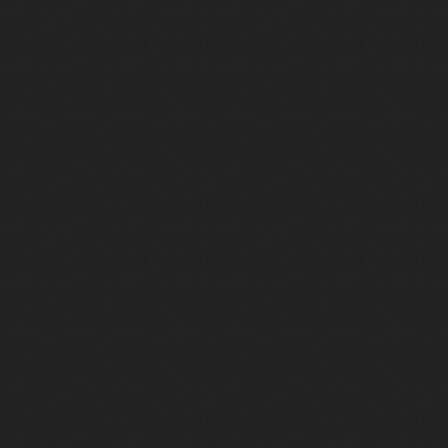
st lui ! Féodor Atkine raconte ses meilleurs doublages
oni : retour gagnant pour le tandem au Festival d'Angoulême 2025
g et Monica dans Friends, c'est elle ! Rencontre avec Maïk Darah
, Jason Statham ou Ben Affleck, c'est lui ! On a rencontré Boris Rehlinge
rot, voix française de Clark Kent dans Smallville !
our ce jeu ? (avec M. Gasteuil, Samuel Etienne, JB (TFTC) & Léopold)
ur commencer l'été ? Embarquez pour Avignon !
iment le cinéma ? - F. Bernard & A. Ménielle VS Natoo & T. Deseur
Le Répondeur ! Rencontre avec un acteur qui monte
 de l’avenir"
elle traduite et adaptée en français ? Deux auteurs nous expliquent to
français : rencontre avec Julien de Saint-Jean