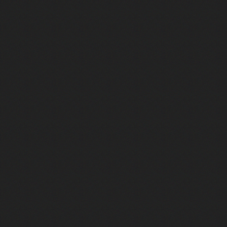
Heated Rivalry, le débrief - Episod
Heated Rivalry, le débrief - Episod
Après 7 ans d'attente, la suite d
Camille Cottin + Nathan Ambrosion
Rencontre avec Romane Bohringer : 
Jodie Foster, star d'un film franç
Des preuves d'amour, Le théorème
Rencontre : Isabelle Carré réalise
Virginie Efira de retour au ciném
Rencontre : Isabelle Huppert est 
François Civil : son intense prépa
Cédric Jimenez revient avec le fil
Marina Foïs et Roschdy Zem sont 