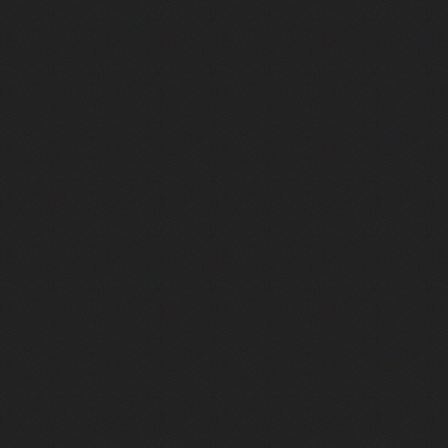
La VF de Jafar et du Dr House, c'e
Camille Cottin et Nathan Ambrosi
La VF mythique de Whoopi Goldber
La VF du Joker de Joaquin Phoenix
Superman : on a rencontré Tony Ma
Tapis Jaune #2 - Juste trop fort p
Envie d'une comédie feel good po
Tapis Jaune #01 | Qui connaît vra
Salif Cissé va vous bluffer dans 
Cédric Klapisch raconte "La Venue
Comment une œuvre de fiction est-
C'est la star montante du cinéma 