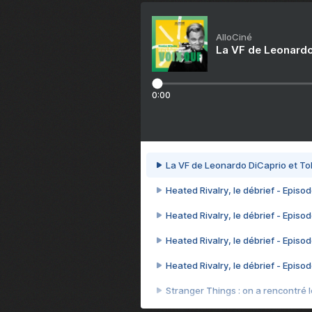
AlloCiné
La VF de Leonardo
0:00
La VF de Leonardo DiCaprio et To
Heated Rivalry, le débrief - Episod
Heated Rivalry, le débrief - Episod
Heated Rivalry, le débrief - Episod
Heated Rivalry, le débrief - Episod
Stranger Things : on a rencontré le