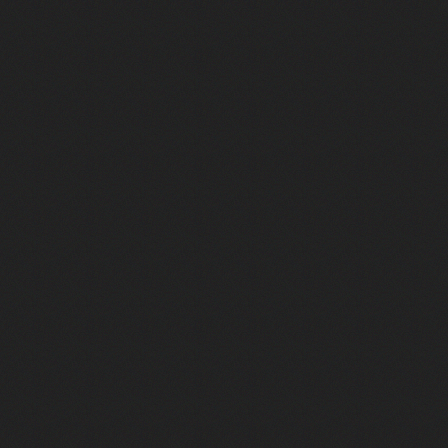
e 2
e 1
e Mektoub My Love arrive enfin ! Rencontre avec Shaïn Boumedine et Sal
i : après Toni en famille
elle réalise le bouleversant Dites lui que je l'aime
ais ! Rencontre autour de Vie privée de Rebecca Zlotowski
 de Marguerite, Grave... Rencontre avec Ella Rumpf
 Les Rêveurs, un film intime sur la santé mentale
a avec un film sur le mouvement des Gilets jaunes
"La Femme la plus riche du monde"
ration pour devenir l'interprète de Deux pianos
m futuriste et ambitieux Chien 51
Yves Montand et Simone Signoret : rencontre avec Diane Kurys