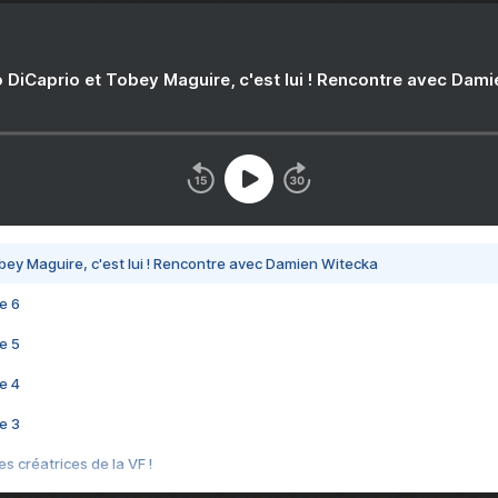
 DiCaprio et Tobey Maguire, c'est lui ! Rencontre avec Dam
bey Maguire, c'est lui ! Rencontre avec Damien Witecka
e 6
e 5
e 4
e 3
s créatrices de la VF !