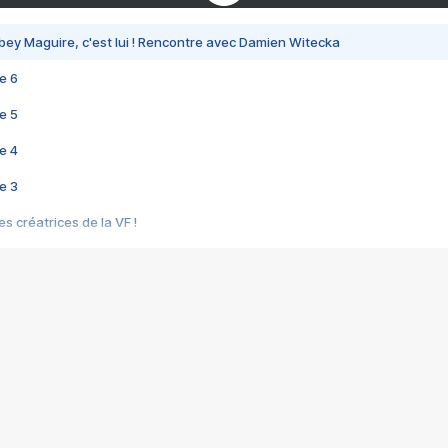
bey Maguire, c'est lui ! Rencontre avec Damien Witecka
e 6
e 5
e 4
e 3
s créatrices de la VF !
e 2
e 1
e Mektoub My Love arrive enfin ! Rencontre avec Shaïn Boumedine et Sal
i : après Toni en famille
elle réalise le bouleversant Dites lui que je l'aime
ais ! Rencontre autour de Vie privée de Rebecca Zlotowski