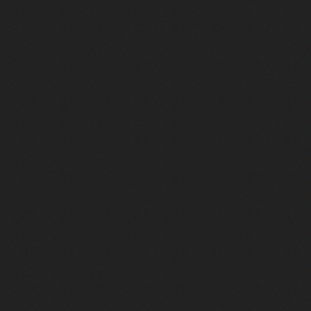
Yves Montand et Simone Signoret : rencontre avec Diane Kurys
st lui ! Féodor Atkine raconte ses meilleurs doublages
oni : retour gagnant pour le tandem au Festival d'Angoulême 2025
g et Monica dans Friends, c'est elle ! Rencontre avec Maïk Darah
, Jason Statham ou Ben Affleck, c'est lui ! On a rencontré Boris Rehlinge
rot, voix française de Clark Kent dans Smallville !
our ce jeu ? (avec M. Gasteuil, Samuel Etienne, JB (TFTC) & Léopold)
ur commencer l'été ? Embarquez pour Avignon !
iment le cinéma ? - F. Bernard & A. Ménielle VS Natoo & T. Deseur
Le Répondeur ! Rencontre avec un acteur qui monte
 de l’avenir"
elle traduite et adaptée en français ? Deux auteurs nous expliquent to