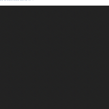
e 2
e 1
e Mektoub My Love arrive enfin ! Rencontre avec Shaïn Boumedine et Sal
i : après Toni en famille
elle réalise le bouleversant Dites lui que je l'aime
ais ! Rencontre autour de Vie privée de Rebecca Zlotowski
 de Marguerite, Grave... Rencontre avec Ella Rumpf
 Les Rêveurs, un film intime sur la santé mentale
a avec un film sur le mouvement des Gilets jaunes
"La Femme la plus riche du monde"
ration pour devenir l'interprète de Deux pianos
m futuriste et ambitieux Chien 51