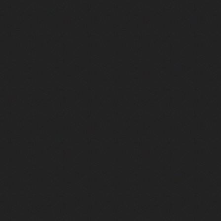
r
ut !