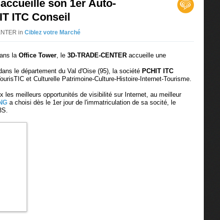
cueille son 1er Auto-
T ITC Conseil
CENTER in
Ciblez votre Marché
ans la
Office Tower
, le
3D-TRADE-CENTER
accueille une
ans le département du Val d'Oise (95), la société
PCHIT ITC
TourisTIC et Culturelle
Patrimoine-Culture-Histoire-Internet-Tourisme.
s meilleurs opportunités de visibilité sur Internet, au meilleur
ING
a choisi dès le 1er jour de l'immatriculation de sa socité, le
3S.