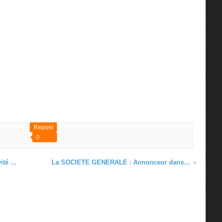
Repost
0
 NTIC
La SOCIETE GENERALE : Annonceur dans la Office Tower du 3DTC by NEW3S
›