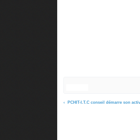
PCHIT-I.T.C conseil démarre son activité en conseil