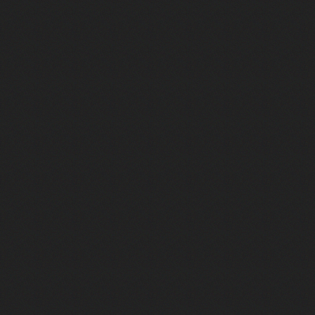
Marina Foïs et Roschdy Zem sont 
La VF de Jafar et du Dr House, c'e
Camille Cottin et Nathan Ambrosi
La VF mythique de Whoopi Goldber
La VF du Joker de Joaquin Phoenix
Superman : on a rencontré Tony Ma
Tapis Jaune #2 - Juste trop fort p
Envie d'une comédie feel good po
Tapis Jaune #01 | Qui connaît vra
Salif Cissé va vous bluffer dans 
Cédric Klapisch raconte "La Venue
Comment une œuvre de fiction est-