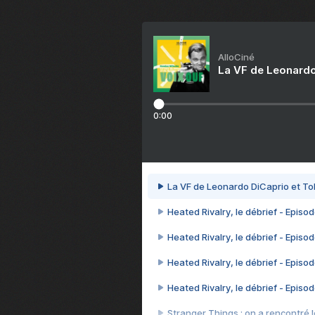
AlloCiné
La VF de Leonardo
0:00
La VF de Leonardo DiCaprio et To
Heated Rivalry, le débrief - Episod
Heated Rivalry, le débrief - Episod
Heated Rivalry, le débrief - Episod
Heated Rivalry, le débrief - Episod
Stranger Things : on a rencontré le