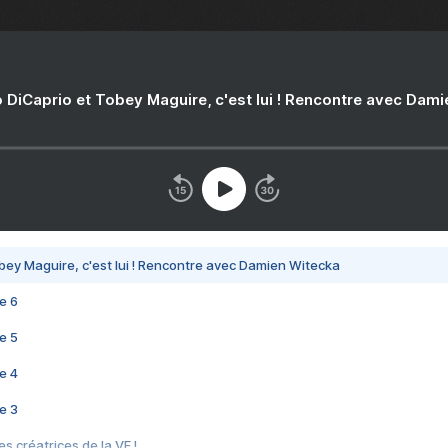
 DiCaprio et Tobey Maguire, c'est lui ! Rencontre avec Dam
bey Maguire, c'est lui ! Rencontre avec Damien Witecka
e 6
e 5
e 4
e 3
s créatrices de la VF !