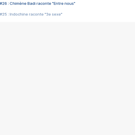
#26 : Chimène Badi raconte "Entre nous"
#25 : Indochine raconte "3e sexe"
#24 : Zaho raconte "C'est chelou"
#23 : Patrick Bruel raconte "Au café des délices"
#22 : Kyo raconte "Le chemin"
#21 : Nolwenn Leroy raconte "Cassé"
#20 : Patrick Hernandez raconte "Born to be alive"
#19 : Lorie raconte "Près de moi"
#18 : Michael Jones raconte "A nos actes manqués" (avec Jean-Jacque
#17 : Khaled raconte "Aïcha"
#16 : Corneille raconte "Parce qu'on vient de loin"
#15 : Indochine raconte "L'aventurier"
14 : Lorie raconte "Sur un air latino"