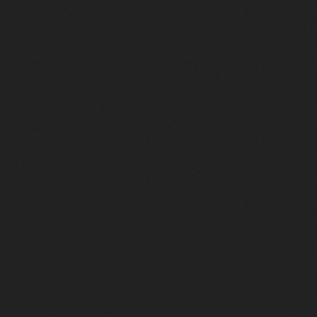
e 1
e Mektoub My Love arrive enfin ! Rencontre avec Shaïn Boumedine et Sal
i : après Toni en famille
elle réalise le bouleversant Dites lui que je l'aime
ais ! Rencontre autour de Vie privée de Rebecca Zlotowski
 de Marguerite, Grave... Rencontre avec Ella Rumpf
 Les Rêveurs, un film intime sur la santé mentale
a avec un film sur le mouvement des Gilets jaunes
"La Femme la plus riche du monde"
ration pour devenir l'interprète de Deux pianos
m futuriste et ambitieux Chien 51
Yves Montand et Simone Signoret : rencontre avec Diane Kurys
st lui ! Féodor Atkine raconte ses meilleurs doublages