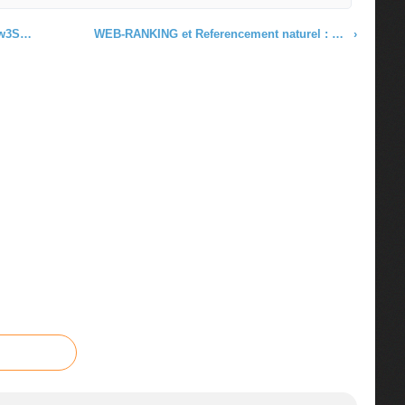
rapide
WEB-RANKING et Referencement naturel : Nouveaux Services du leader New3S
›