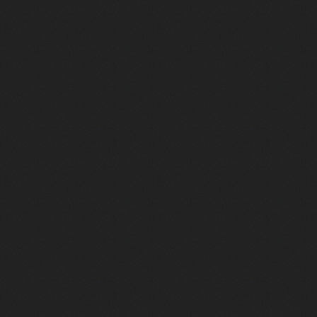
Heated Rivalry, le débrief - Episod
Après 7 ans d'attente, la suite d
Camille Cottin + Nathan Ambrosion
Rencontre avec Romane Bohringer : 
Jodie Foster, star d'un film franç
Des preuves d'amour, Le théorème
Rencontre : Isabelle Carré réalise
Virginie Efira de retour au ciném
Rencontre : Isabelle Huppert est 
François Civil : son intense prépa
Cédric Jimenez revient avec le fil
Marina Foïs et Roschdy Zem sont 
La VF de Jafar et du Dr House, c'e