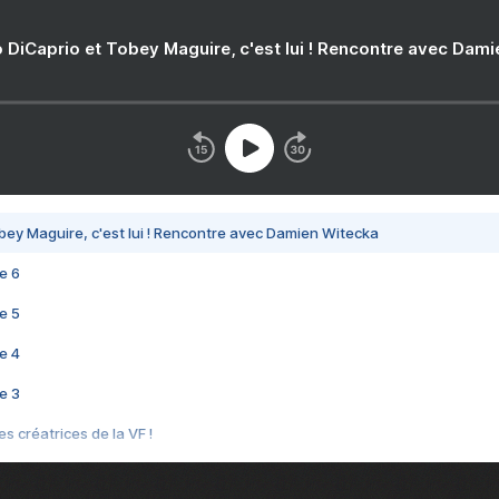
 DiCaprio et Tobey Maguire, c'est lui ! Rencontre avec Dam
bey Maguire, c'est lui ! Rencontre avec Damien Witecka
e 6
e 5
e 4
e 3
s créatrices de la VF !
e 2