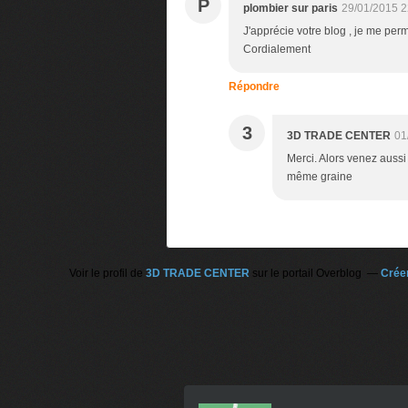
P
plombier sur paris
29/01/2015 2
J'apprécie votre blog , je me perme
Cordialement
Répondre
3
3D TRADE CENTER
01
Merci. Alors venez aussi 
même graine
Voir le profil de
3D TRADE CENTER
sur le portail Overblog
Créer