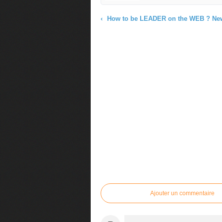
How to be LEADER on the WEB ? New3S créateur de notoriété 
Commenter cet article
Ajouter un commentaire