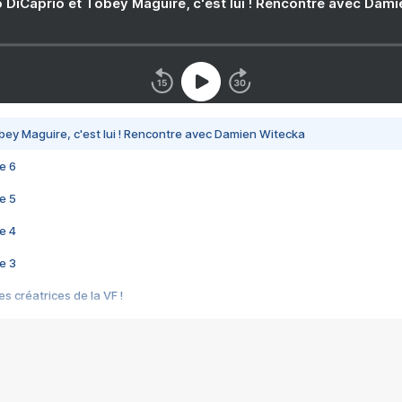
 DiCaprio et Tobey Maguire, c'est lui ! Rencontre avec Dam
bey Maguire, c'est lui ! Rencontre avec Damien Witecka
e 6
e 5
e 4
e 3
s créatrices de la VF !
e 2
e 1
e Mektoub My Love arrive enfin ! Rencontre avec Shaïn Boumedine et Sal