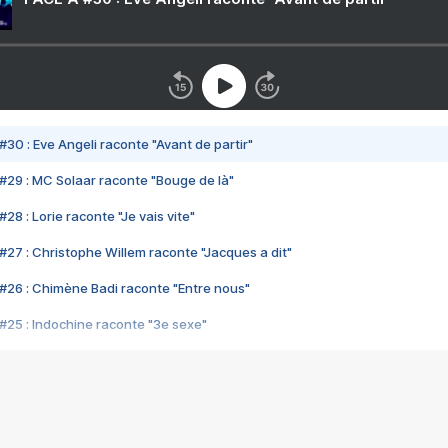
#30 : Eve Angeli raconte "Avant de partir"
#29 : MC Solaar raconte "Bouge de là"
28 : Lorie raconte "Je vais vite"
#27 : Christophe Willem raconte "Jacques a dit"
#26 : Chimène Badi raconte "Entre nous"
#25 : Indochine raconte "3e sexe"
#24 : Zaho raconte "C'est chelou"
#23 : Patrick Bruel raconte "Au café des délices"
#22 : Kyo raconte "Le chemin"