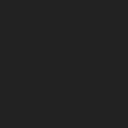
ilier ses anciens patrons - ARC Raiders