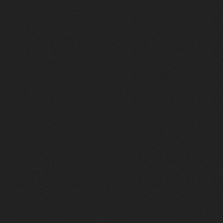
Le jour où des milliers de joueurs
La playstation 2 est le lecteur dvd
La porte secrète qu’il ne fallait PA
Le meilleur GTA n’en est pas un…
Ils ont défié Nintendo... et ont cha
La Grande Histoire de la PlayStatio
Elden Ring, le jeu qui n'a rien fait
Control a une map NULLE. Et c'est 
Le jeu attendu pendant dix ans… q
Nintendo avait son Final Fantasy… 
Watch Dogs devait être le GTA d’U
Le jeu BLASPHÉMATOIRE aux millio