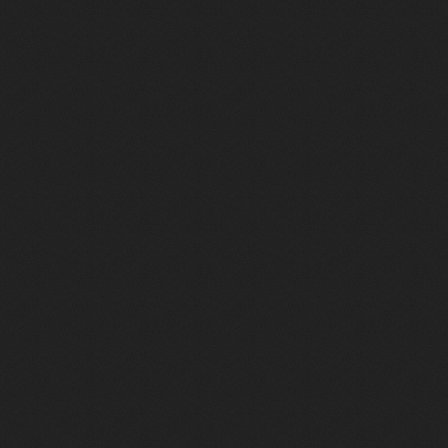
ire - Final Fantasy 8
ti un empire - Age of Empires
story DOFUS
tard, il crée l'un des pires jeux de tous les temps, MindsEye.
 jamais... Le Kickstarter maudit
f d'œuvre de 2025, Clair Obscur Expedition 33
 qui a cartonné
 plaqué pour fonder son propre studio et créer un jeu qui pourrait bien hum
ps... mais il a échoué - Crysis
'histoire du jeu vidéo (et elle a fuité)
de comprendre ce manoir" - Blue Prince