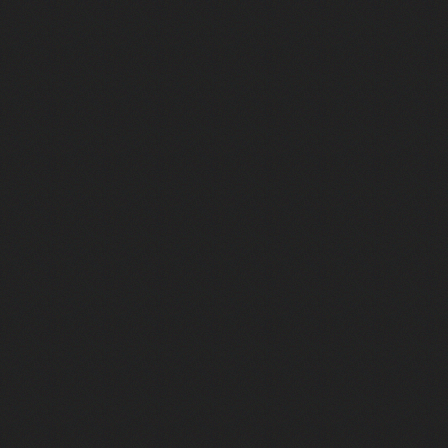
Succéder au meilleur jeu de l'histo
Comment une idée improbable a bâ
De Roubaix à Tokyo : la success 
Il crée GTA. Quelques années plus 
Ce Phénix du jeu vidéo ne renaîtra
Comment la France a peint le che
Theme Hospital, le projet rejeté…
Il dirigeait Battlefield, il a tout
Ce jeu était en avance sur son tem
Half-Life - La plus grande intro de l
"J’ai passé 120 heures à essayer 
Quel est le jeu Pokémon ultime ?
Qui a tué Batman Arkham ?