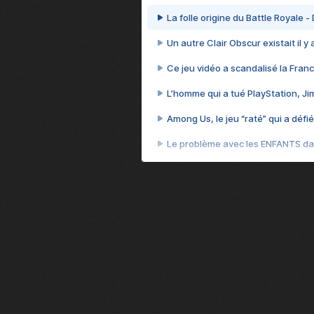
La folle origine du Battle Royale -
Un autre Clair Obscur existait il y
Ce jeu vidéo a scandalisé la Franc
L’homme qui a tué PlayStation, J
Among Us, le jeu “raté” qui a défié
Le problème avec les ENFANTS dan
Et si GTA n'était pas le jeu le pl
J'ai perdu 70 heures sur le jeu l
Cyberpunk 2077, quand vendre 
Le jeu qui a piraté mon cerveau 
Le GTA que tout le monde détesta
Le jour où les États-Unis ont été h