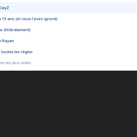
 DayZ
 a 13 ans (et vous l'avez ignoré)
e (littéralement)
im Rayan
 toutes les règles
s les jeux vidéo
us choquant de Rockstar ? - Le scandale BULLY
e plus moche de Steam
du RÊVE tourne au CAUCHEMAR
pendant 8 heures
it… à tort
umiliés par un jeu vidéo