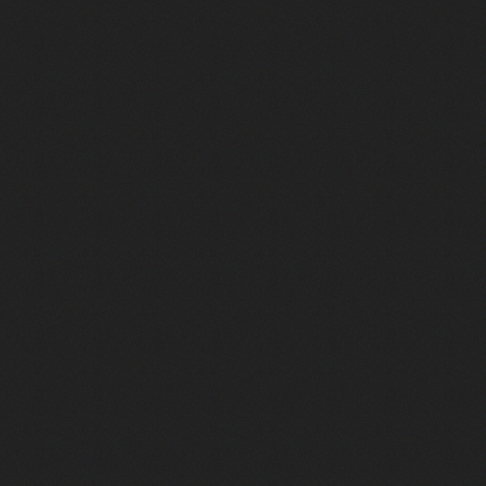
 se sont évaporés
 le plus vendu de l'histoire
S ouvrir
ngé le jeu vidéo à jamais. - Star Fox
n, la console qui n'aurait jamais dû exister
 comme les autres...
génial.
ui est un immense plagiat - Limbo of the lost
et l’a laissé mourir - Dragon Quest
bisoft… mais tout a fini par déraper
ns de ventes, Binding of Isaac