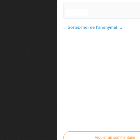
Sortez-moi de l'anonymat ...
Commenter cet article
Ajouter un commentaire