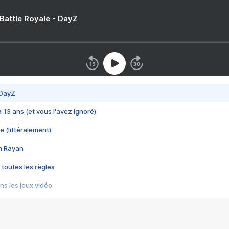
 Battle Royale - DayZ
 DayZ
 a 13 ans (et vous l'avez ignoré)
e (littéralement)
im Rayan
 toutes les règles
s les jeux vidéo
us choquant de Rockstar ? - Le scandale BULLY
e plus moche de Steam