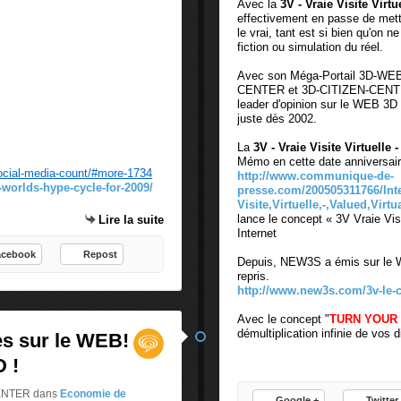
Avec la
3V - Vraie Visite Virtu
effectivement en passe de mettre
le vrai, tant est si bien qu'on 
fiction ou simulation du réel.
Avec son Méga-Portail 3D-W
CENTER et 3D-CITIZEN-CENTER
leader d'opinion sur le WEB 3D
juste dès 2002.
La
3V - Vraie Visite Virtuelle -
Mémo en cette date anniversair
ocial-media-count/#more-1734
http://www.communique-de-
worlds-hype-cycle-for-2009/
presse.com/200505311766/Inte
Visite,Virtuelle,-,Valued,Virtu
lance le concept « 3V Vraie Visi
Lire la suite
Internet
acebook
Repost
Depuis, NEW3S a émis sur le W
repris.
http://www.new3s.com/3v-le-
Avec le concept "
TURN YOUR
démultiplication infinie de vos di
s sur le WEB!
 !
CENTER
dans
Economie de
Google +
Twitter