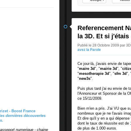
Referencement Na
la 3D. Et si j'ét
Publié le 28 Octobre 2009 par
avez la Parole
Ce jour-là, j'avais envie de taper
"
maire 3d
", "
mairie 3d
", "
citiz
"
mesotherapie 3d
", "
sfm 3d
", 
"
new3s
".
Puis plus tard j'ai eu envie de t
l'Annonceur et Sponsor de la
ce 15/11/2009.
Bien m'en a pris. J'ai VU que s
rizet - Boost France
nombreux que je ne l'avais ima
es dernières découvertes
Et dire qu'il y en a qui dépens
s.
dont le taux de réussite est de
de plus de 1.000 euros.
passeport numerique - chaine