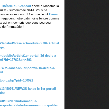
a
Théorie du Crapeau
chère à Madame la
orizet - surnommée NKM. Vous ne
tionnez-vous donc ? Comme l'écrit
Denis
i regardent notre patrimoine fondre comme
x qui ont compris que sous peu seul
 de l'immatériel !
s/tabid/65/selectmoduleid/384/ArticleI
aspx
m/public/article/1er-portail-3d-dedie-a-
tml?id=19762&crt=393
EW3S-lance-le-1er-portail-3D-dedie-a-
tml
wtopic.php?pid=150922
13450761/NEW3S-lance-le-1er-portail-
aise
sidf/10/2009/informatique-
er-portail-3d-dedie-a-une-municipalite-