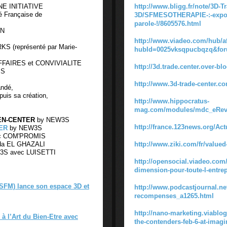
NE INITIATIVE
http://www.bligg.fr/note/3D-Tr
é Française de
3D/SFMESOTHERAPIE-:-exposa
parole-!/8605576.html
EN
http://www.viadeo.com/hub/af
S (représenté par Marie-
hubId=0025vksqpucbqzq&for
AFFAIRES et CONVIVIALITE
http://3d.trade.center.over-b
IS
http://www.3d-trade-center.c
andé,
uis sa création,
http://www.hippocratus-
mag.com/modules/mdc_eRevu
ZEN-CENTER
by NEW3S
http://france.123news.org/Act
ER
by NEW3S
c COM'PROMIS
ida EL GHAZALI
http://www.ziki.com/fr/valued-
S avec LUISETTI
http://opensocial.viadeo.co
dimension-pour-toute-l-entrep
(SFM) lance son espace 3D et
http://www.podcastjournal.n
recompenses_a1265.html
http://nano-marketing.viablo
à l’Art du Bien-Etre avec
the-contenders-feb-6-at-ima