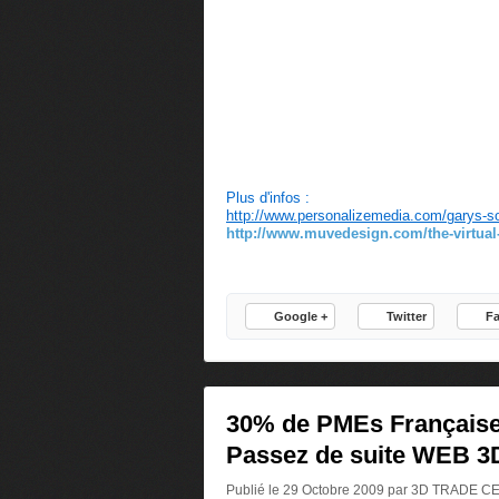
Plus d'infos :
http://www.personalizemedia.com/garys-s
http://www.muvedesign.com/the-virtual-
Google +
Twitter
F
30% de PMEs Française
Passez de suite WEB 3D
Publié le 29 Octobre 2009 par 3D TRADE 