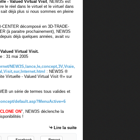
elle - Valued Virtual Visit
, NEW3S est
 le réel dans le virtuel et le virtuel dans
ne sait déjà plus si nous sommes en pleine
EB-CENTER décomposé en 3D-TRADE-
 (à paraitre prochainement), NEW3S
 depuis déjà quelques années, avait vu
 Valued Virtual Visit.
e : 31 mai 2005
rnet/NEW3S,lance,le,concept,3V,Vraie,
al,Visit,sur,Internet.html
: NEW3S ®
te Virtuelle - Valued Virtual Visit ®» sur
EB un série de termes tous valides et
concept/default.asp?MenuActive=6
 CLONE ON
", NEW3S déclenche la
sponibilités !
Lire la suite
Facebook
Repost