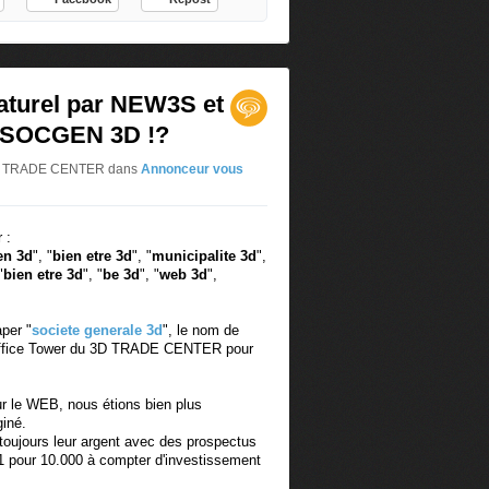
turel par NEW3S et
ais SOCGEN 3D !?
 3D TRADE CENTER
dans
Annonceur vous
 :
en 3d
", "
bien etre 3d
", "
municipalite 3d
",
"
bien etre 3d
", "
be 3d
", "
web 3d
",
aper "
societe generale 3d
", le nom de
 Office Tower du 3D TRADE CENTER pour
ur le WEB, nous étions bien plus
giné.
e toujours leur argent avec des prospectus
 1 pour 10.000 à compter d'investissement