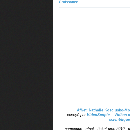
Croissance
AfNet: Nathalie Kosciusko-Mo
envoyé par
VideoScopie
. -
Vidéos d
scientifique
numerique - afnet - ticket pme 2010 - 