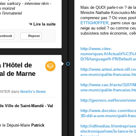
olas sarkozy - interview nkm -
Mais de QUOI parle-t-on ? de l
o morizet
Ministre Nathalie Kosciusko-M
l'immateriel
comprenez pas ? Où vous posi
ETTIGHOFFER
, parmi ceux qu
Lire la suite
neige au soleil ? ou comme ceu
subsistera notre économie, celle
acebook
Repost
http://www.cites-
numeriques.fr/Actualit%C3%A9
D/76/language/fr-FR/Default.
l'Hôtel de
http://www.artesi.artesi-idf.co
Val de Marne
une-municipalite-francaise.h
http://www.cao.fr/actu/3107/N
une-municipalite-francaise.h
CENTER
dans
New3s's News
http://georezo.net/forum/vie
de Ville de Saint-Mandé - Val
http://www.docstoc.com/docs/
3D-ddi-a-une-municipalit-fran
r le Député-Maire
Patrick
http://idfmedias.fr/entreprise
electronique/new3s-lance-le-1