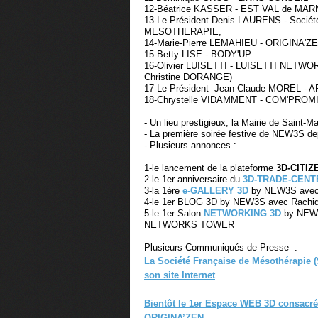
12-Béatrice KASSER - EST VAL de MAR
13-Le Président Denis LAURENS - Sociét
MESOTHERAPIE,
14-Marie-Pierre LEMAHIEU - ORIGINA'Z
15-Betty LISE - BODY'UP
16-Olivier LUISETTI - LUISETTI NETWORK
Christine DORANGE)
17-Le Président Jean-Claude MOREL - 
18-Chrystelle VIDAMMENT - COM'PROM
- Un lieu prestigieux, la Mairie de Saint-M
- La première soirée festive de NEW3S dep
- Plusieurs annonces :
1-le lancement de la plateforme
3D-CITI
2-le 1er anniversaire du
3D-TRADE-CENT
3-la 1ère
e-GALLERY 3D
by NEW3S ave
4-le 1er BLOG 3D by NEW3S avec Rach
5-le 1er Salon
NETWORKING 3D
by NEW3
NETWORKS TOWER
Plusieurs Communiqués de Presse :
La Société Française de Mésothérapie 
son site Internet
Bientôt le 1er Espace WEB 3D consacré 
ORIGINA’ZEN