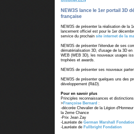
NEW3S lance le 1er portail 3D dé
française
NEW3S de présenter la réalisation de la 1
lancement officiel est pour le 1er décemb
service du prochain
site internet de la 
NEW3S de présenter l'étendue de ses co
dématérialisation 3D, d'usage de la 3D en
WEB (WEB 3D), les nouveaux usages issus 
trophées et awards.
NEW3S de présenter ses nouveaux partena
NEW3S de présenter quelques uns des pro
développement (R&D).
Pour en savoir plus
Principles reconnaissances et distinctions 
>
Françoise Bernard
:
-décorée Chevalier de la Légion d'Honneur
la 2eme Chance
-Prix Jean Zay
-Lauréate de
German Marshall Fondatio
-Lauréate de
Fullbright Fondation