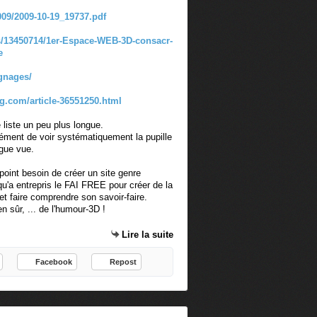
009/2009-10-19_19737.pdf
/13450714/1er-Espace-WEB-3D-consacr-
e
gnages/
log.com/article-36551250.html
e liste un peu plus longue.
rcément de voir systématiquement la pupille
gue vue.
point besoin de créer un site genre
qu'a entrepris le FAI FREE pour créer de la
e et faire comprendre son savoir-faire.
n sûr, ... de l'humour-3D !
Lire la suite
Facebook
Repost