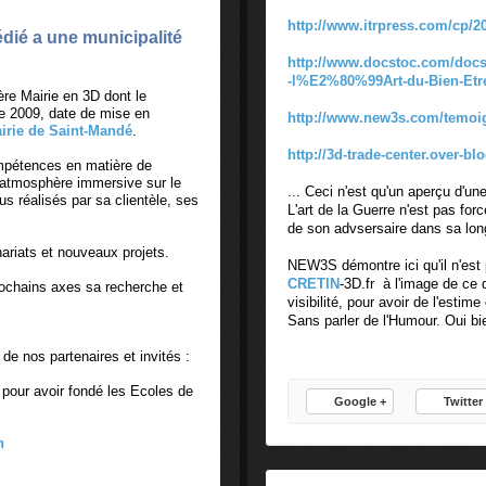
http://www.itrpress.com/cp/2
dié a une municipalité
http://www.docstoc.com/docs
-l%E2%80%99Art-du-Bien-Etr
ère Mairie en 3D dont le
re 2009, date de mise en
http://www.new3s.com/temoi
mairie de Saint-Mandé
.
http://3d-trade-center.over-b
mpétences en matière de
 atmosphère immersive sur le
... Ceci n'est qu'un aperçu d'un
réalisés par sa clientèle, ses
L'art de la Guerre n'est pas fo
de son advsersaire dans sa lon
riats et nouveaux projets.
NEW3S démontre ici qu'il n'est 
CRETIN
-3D.fr à l'image de ce 
chains axes sa recherche et
visibilité, pour avoir de l'estim
Sans parler de l'Humour. Oui bie
de nos partenaires et invités :
 pour avoir fondé les Ecoles de
Google +
Twitter
n