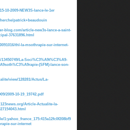
?15-10-2009-NEW3S-lance-le-1er
cherche/patrick+beaudouin
over-blog.com/article-new3s-lance-a-saint-
cipal-37631896.html
0091016/thl-la-msothrapie-sur-internet-
cs/13450749/La-Soci%C3%A9t%C3%A9-
9soth%C3%A9rapie-(SFM)-lance-son-
alite/view/128281/Actus/La-
009/2009-10-19_19742.pdf
123news.org/Article-Actualite-la-
027154043.html
cle/1:yahoo_france_175:415a12fc0f208bf9
apie-sur-internet