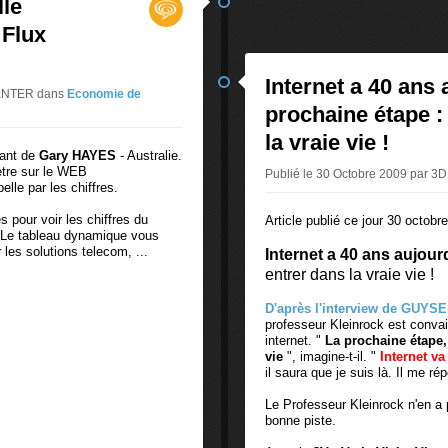
lle
 Flux
Internet a 40 ans 
CENTER
dans
Economie de
prochaine étape : 
la vraie vie !
sant de
Gary HAYES
- Australie.
'etre sur le WEB
Publié le 30 Octobre 2009 par
lle par les chiffres.
s pour voir les chiffres du
Article publié ce jour 30 octob
. Le tableau dynamique vous
les solutions telecom, ...
Internet a 40 ans aujourd
entrer dans la vraie vie !
D'après l'interview de GUYS
professeur Kleinrock est conva
internet. "
La prochaine étape, 
vie
", imagine-t-il. "
Internet va
il saura que je suis là. Il me rép
Le Professeur Kleinrock n'en a pa
bonne piste.