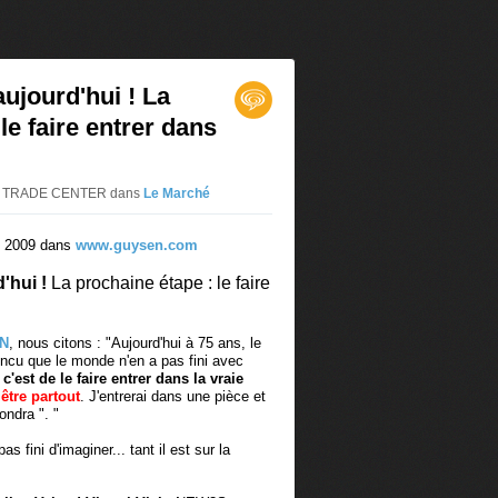
aujourd'hui ! La
le faire entrer dans
 3D TRADE CENTER
dans
Le Marché
re 2009 dans
www.guysen.com
'hui !
La prochaine étape : le faire
EN
, nous citons : "Aujourd'hui à 75 ans, le
incu que le monde n'en a pas fini avec
c'est de le faire entrer dans la vraie
 être partout
. J'entrerai dans une pièce et
ondra ". "
s fini d'imaginer... tant il est sur la