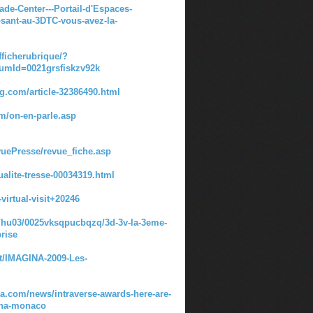
ade-Center---Portail-d'Espaces-
nt-au-3DTC-vous-avez-la-
ficherubrique/?
umId=0021grsfiskzv92k
log.com/article-32386490.html
om/on-en-parle.asp
ePresse/revue_fiche.asp
ualite-tresse-00034319.html
virtual-visit+20246
m/hu03/0025vksqpucbqzq/3d-3v-la-3eme-
rise
et/IMAGINA-2009-Les-
ga.com/news/intraverse-awards-here-are-
gina-monaco