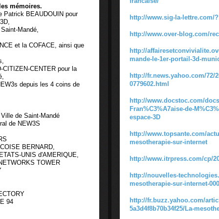
francaise/
 les mémoires.
ire Patrick BEAUDOUIN pour
http://www.sig-la-lettre.com/
 3D,
 Saint-Mandé,
http://www.over-blog.com/re
ANCE et la COFACE, ainsi que
http://affairesetconvivialite.
mande-le-1er-portail-3d-muni
s,
 3D-CITIZEN-CENTER pour la
http://fr.news.yahoo.com/72/2
é,
0779602.html
 NEW3s depuis les 4 coins de
http://www.docstoc.com/do
Fran%C3%A7aise-de-M%C3%A
Ville de Saint-Mandé
espace-3D
éral de NEW3S
http://www.topsante.com/actu
RS
mesotherapie-sur-internet
ANCOISE BERNARD,
 ETATS-UNIS d'AMERIQUE,
http://www.itrpress.com/cp/2
TTI NETWORKS TOWER
Y
http://nouvelles-technologies.
mesotherapie-sur-internet-00
RECTORY
http://fr.buzz.yahoo.com/arti
ME 94
5a3d4f8b70b34f25/La-mesother