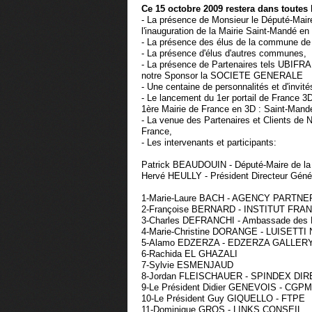
Ce 15 octobre 2009 restera dans toutes
- La présence de Monsieur le Député-Ma
l'inauguration de la Mairie Saint-Mandé en
- La présence des élus de la commune de
- La présence d'élus d'autres communes,
- La présence de Partenaires tels UBIFR
notre Sponsor la SOCIETE GENERALE
- Une centaine de personnalités et d'invité
- Le lancement du 1er portail de France
1ère Mairie de France en 3D : Saint-Mand
- La venue des Partenaires et Clients de
France,
- Les intervenants et participants:
Patrick BEAUDOUIN - Député-Maire de la 
Hervé HEULLY - Président Directeur Gén
1-Marie-Laure BACH - AGENCY PARTNE
2-Françoise BERNARD - INSTITUT FR
3-Charles DEFRANCHI - Ambassade des
4-Marie-Christine DORANGE - LUISE
5-Alamo EDZERZA - EDZERZA GALLER
6-Rachida EL GHAZALI
7-Sylvie ESMENJAUD
8-Jordan FLEISCHAUER - SPINDEX DI
9-Le Président Didier GENEVOIS - CGP
10-Le Président Guy GIQUELLO - FTPE
11-Dominique GROS - LINKS CONSEIL