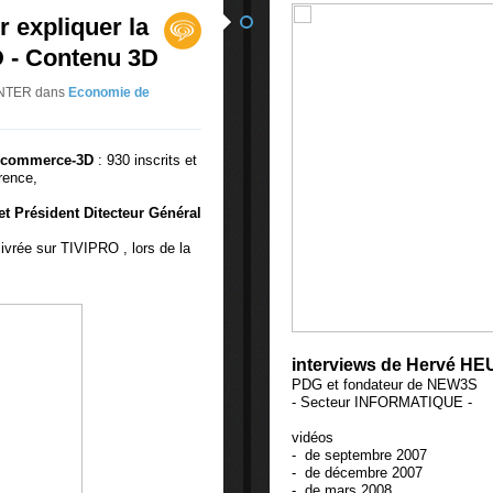
r expliquer la
 - Contenu 3D
CENTER
dans
Economie de
e-commerce-3D
: 930 inscrits et
rence,
t Président Ditecteur Général
vrée sur TIVIPRO , lors de la
interviews de Hervé H
PDG et fondateur de NEW3S
- Secteur INFORMATIQUE -
vidéos
- de septembre 2007
- de décembre 2007
- de mars 2008