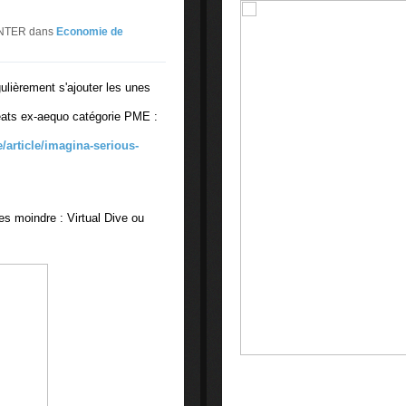
CENTER
dans
Economie de
lièrement s'ajouter les unes
reats ex-aequo catégorie PME :
e/article/imagina-serious-
es moindre : Virtual Dive ou