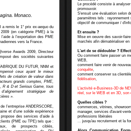
Le procédé consiste à analyser 
promouvoir.
S'ensuit une évaluation selon d
Imagina. Monaco.
paramètres tels : rayonnement s
objectif de communiquer / d'info
l a remis le 1° prix ex-aequo du
s 2009 (en catégorie PME) à la
Et ensuite ?
’aide à l’exportation des PME
Mise en oeuvre des savoir-faire
marchés afin dématérialiser en 3
adiennes vers la France.
L'art de se dédoubler ? Effec
r@verse Awards 2009, Directeur
Ou comment faire passer un mess
mposé des sociétés suivantes
WEB,
comment faire venir de nouveaux
FABRIQUE DU FUTUR, NNM et
conquête
,
mpensé ceux ayant le mieux
comment conserver sa clientèle
effets de création de valeur dans
fidélisation
,
 acteurs grands comptes, PME,
les, R & D et Serious Game, tous
L'activité e-Business-3D de NE
d’alignement stratégique de
réel, sur le WEB et en 3D, son 
cières ».
Quelles cibles ?
re de l’entreprise ANDERSCORE,
commerces, vitrines, showroo
aine et d’une solide expérience
manager, services d'avant-vent
 propose des services d’aide à
professions libérales
... jusqu'au recrutement et la fo
 clients (PME ou TPE) tels que :
aux, de prospects ciblés,
Alors, Communication, Forma