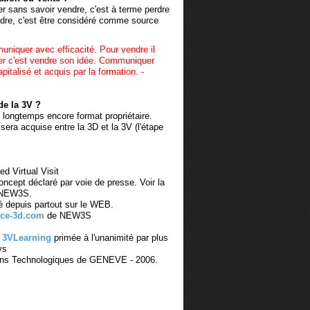
 sans savoir vendre, c'est à terme perdre
ndre, c'est être considéré comme source
muniquer avec efficacité. Pour vendre il
er c'est vendre son idée. Communiquer
pitalisé et acquis par la formation. -
de la 3V ?
r longtemps encore format propriétaire.
 sera acquise entre la 3D et la 3V (l'étape
ed Virtual Visit
cept déclaré par voie de presse. Voir la
e NEW3S.
té depuis partout sur le WEB.
ce-3d.com
de NEW3S
a
3VLearning
primée à l'unanimité par plus
ys
ions Technologiques de GENEVE - 2006.