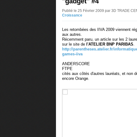
"gadget" #4
Publié le 25 Février 2009 par 3D TRADE 
Croissance
Les retombées des IIVA 2009 viennent régu
aux autres.
Récemment paru, un article sur les 2 lau
sur le site de
l'ATELIER BNP PARIBAS
.
http://parentheses.atelier.fr/informatiqu
games-iiva
ANDERSCORE
FTPE
cités aux côtés d'autres lauréats, et non d
encore Orange.