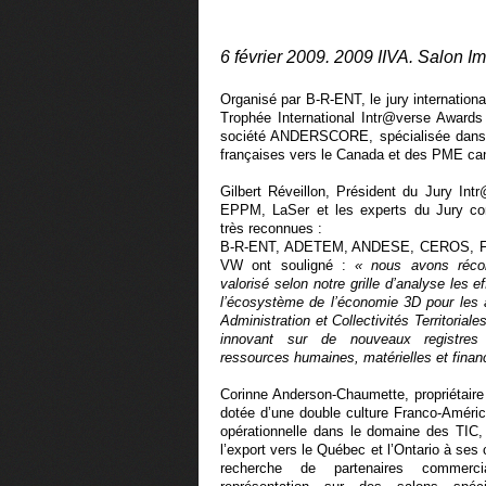
6 février 2009. 2009 IIVA. Salon 
Organisé par B-R-ENT, le jury internationa
Trophée International Intr@verse Award
société ANDERSCORE, spécialisée dans l
françaises vers le Canada et des PME can
Gilbert Réveillon, Président du Jury Int
EPPM, LaSer et les experts du Jury co
très reconnues :
B-R-ENT, ADETEM, ANDESE, CEROS, 
VW ont souligné :
« nous avons réco
valorisé selon notre grille d’analyse les 
l’écosystème de l’économie 3D pour les
Administration et Collectivités Territoria
innovant sur de nouveaux registres 
ressources humaines, matérielles et finan
Corinne Anderson-Chaumette, propriétai
dotée d’une double culture Franco-Améric
opérationnelle dans le domaine des TIC,
l’export vers le Québec et l’Ontario à ses
recherche de partenaires commerci