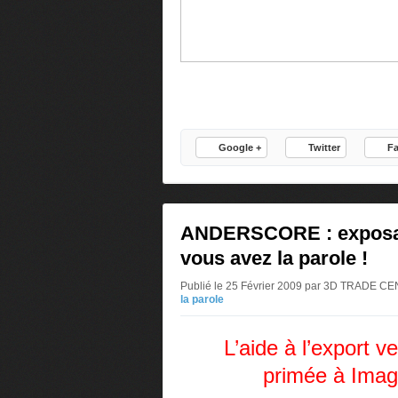
Google +
Twitter
F
ANDERSCORE : exposa
vous avez la parole !
Publié le 25 Février 2009 par 3D TRADE 
la parole
L’aide à l’export v
primée à Imag