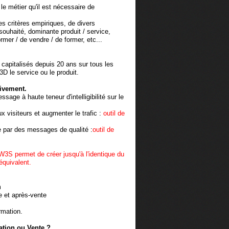
le métier qu'il est nécessaire de
es critères empiriques, de divers
ouhaité, dominante produit / service,
rmer / de vendre / de former, etc...
 capitalisés depuis 20 ans sur tous les
D le service ou le produit.
tivement.
age à haute teneur d'intelligibilité sur le
 visiteurs et augmenter le trafic :
outil de
 par des messages de qualité :
outil de
W3S permet de créer jusqu'à l'identique du
équivalent.
m
e et après-vente
rmation.
tion ou Vente ?