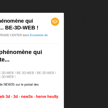
hénomène qui
... BE-3D-WEB !
 3D TRADE CENTER
dans
Economie de
 phénomène qui
e...
E-3D-WEB ! BE-3D-WEB ! BE-3D-WEB !
E-3D-WEB !
 de NEW3S sur le portail des
eb 3d - 3d -
new3s
-
herve heully