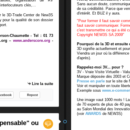
ialisés, organisation de RV
Sans aucun doute, communiquer
interlocuteurs clés,…
de sa crédibilité. Parce que ve
d'intérêt. Et BUZ il y aura.
ur le 3D-Trade Center de New3S
ry pour la qualité de son dossier
"Pour former il faut savoir com
port.
faut savoir communiquer. Form
c'est transmettre ce qui a été ca
Copyright NEW3S SA 2009"
son-Chaumette - Tel : 01 73
.org
–
www.anderscore.org
-
Pourquoi de la 3D et ensuite 
3D signifie actuellement et pou
Viendra un jour où la différence
d'après).
Rappelez-moi 3V... pour ?
3V - Vraie Visite Virtuelle - Valu
Marque déposée dès 2003 et Con
Presse en parle
sur le site d
Lire la suite
Voir et manipuler en toute liber
Exemple sous
www.e-commer
acebook
Repost
Une image vaut 1000 mots ! L
de 70 experts de plus de 40 pa
au Salon Mondial des Innovat
(voir
AWARDS
de NEW3S)
spensable" ou