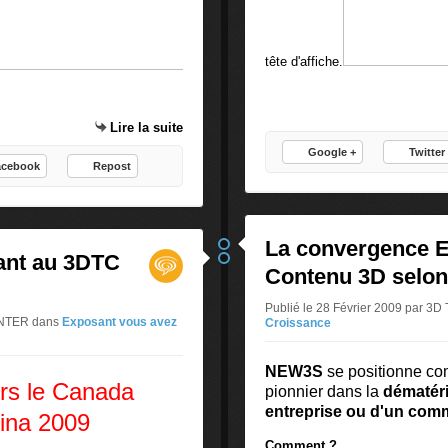
tête d'affiche.
Lire la suite
Google +
Twitter
acebook
Repost
La convergence E
nt au 3DTC
Contenu 3D selon
Publié le 28 Février 2009 par
CENTER
dans
Exposant vous avez
Croissance
NEW3S
se positionne co
ers le Canada
pionnier dans la
dématéria
entreprise ou d'un com
ina 2009
Comment ?