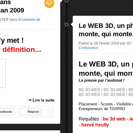
dans
jan 2009
CENTER
dans
Economie de
Le WEB 3D, un p
monte, qui monte
'y met !
Publié le 28 Février 2009 par
éfinition...
Croissance
Le WEB 3D, un
monte, qui mont
La preuve par l'audimat !
BE-3D-WEB ! BE-3D-WEB ! B
BE-3D-WEB ! BE-3D-WEB ! B
Lire la suite
Placement - Scores - Visibilité
Entrepreneurs de TIVIPRO
acebook
Repost
Requêtes :
be 3d web
-
w
-
hervé heully