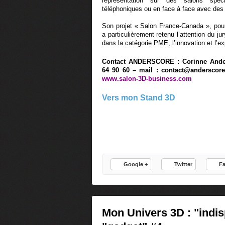
représentation sur des salons spéc
téléphoniques ou en face à face avec des 
Son projet « Salon France-Canada », po
a particulièrement retenu l’attention du ju
dans la catégorie PME, l’innovation et l’ex
Contact ANDERSCORE : Corinne Ander
64 90 60 – mail :
contact@anderscore
www.salon-3D-business.com
Vers mon Stand 3D
Google +
Twitter
F
Mon Univers 3D : "indi