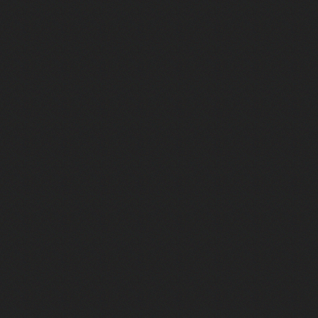
 plaqué pour fonder son propre studio et créer un jeu qui pourrait bien hum
ps... mais il a échoué - Crysis
'histoire du jeu vidéo (et elle a fuité)
de comprendre ce manoir" - Blue Prince
 se sont évaporés
 le plus vendu de l'histoire
S ouvrir
ngé le jeu vidéo à jamais. - Star Fox
n, la console qui n'aurait jamais dû exister
 comme les autres...