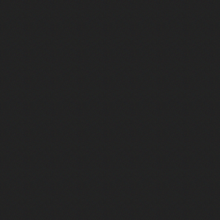
J'ai perdu 70 heures sur le jeu l
Cyberpunk 2077, quand vendre 
Le jeu qui a piraté mon cerveau 
Le GTA que tout le monde détesta
Le jour où les États-Unis ont été h
Succéder au meilleur jeu de l'histo
Comment une idée improbable a bâ
De Roubaix à Tokyo : la success 
Il crée GTA. Quelques années plus 
Ce Phénix du jeu vidéo ne renaîtra
Comment la France a peint le che
Theme Hospital, le projet rejeté…