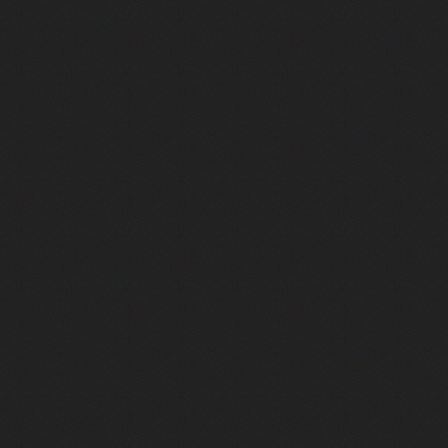
ilier ses anciens patrons - ARC Raiders