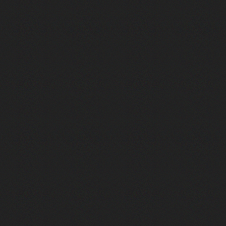
e plus moche de Steam
du RÊVE tourne au CAUCHEMAR
pendant 8 heures
it… à tort
umiliés par un jeu vidéo
ire - Final Fantasy 8
ti un empire - Age of Empires
story DOFUS
tard, il crée l'un des pires jeux de tous les temps, MindsEye.
 jamais... Le Kickstarter maudit
f d'œuvre de 2025, Clair Obscur Expedition 33
 qui a cartonné