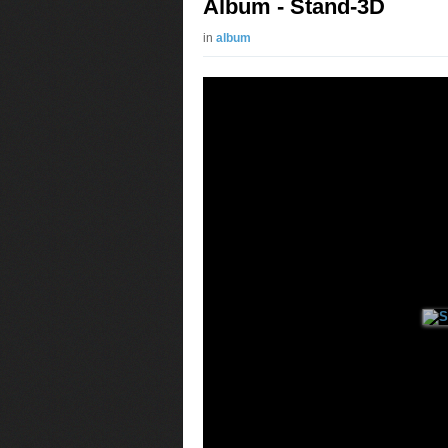
Album - Stand-3D
in
album