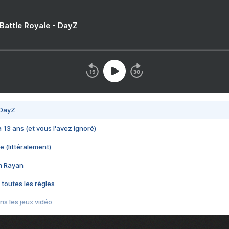
 Battle Royale - DayZ
 DayZ
 a 13 ans (et vous l'avez ignoré)
e (littéralement)
im Rayan
 toutes les règles
s les jeux vidéo
us choquant de Rockstar ? - Le scandale BULLY