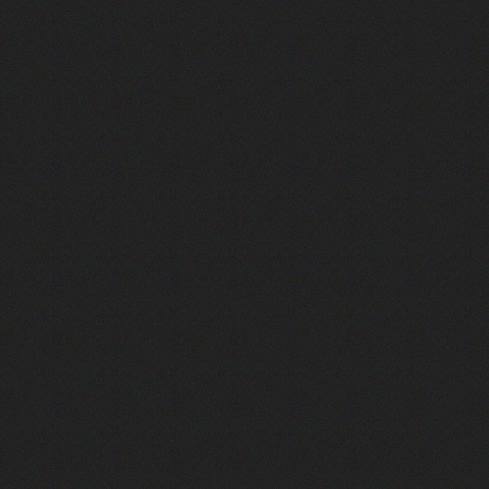
Il dirigeait Battlefield, il a tout
Ce jeu était en avance sur son tem
Half-Life - La plus grande intro de l
"J’ai passé 120 heures à essayer 
Quel est le jeu Pokémon ultime ?
Qui a tué Batman Arkham ?
Le jour où des milliers de joueurs
La playstation 2 est le lecteur dvd
La porte secrète qu’il ne fallait PA
Le meilleur GTA n’en est pas un…
Ils ont défié Nintendo... et ont cha
La Grande Histoire de la PlayStatio
Elden Ring, le jeu qui n'a rien fait