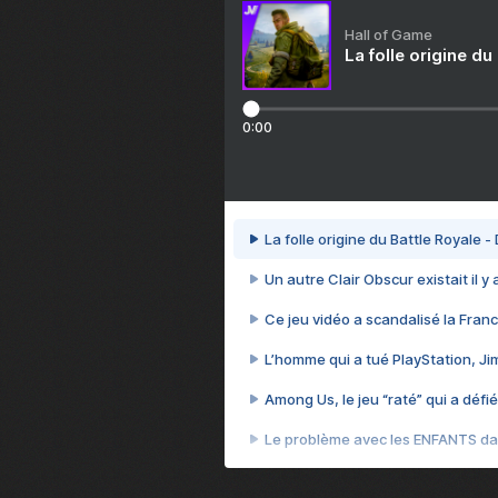
Hall of Game
La folle origine du
0:00
La folle origine du Battle Royale -
Un autre Clair Obscur existait il y
Ce jeu vidéo a scandalisé la Franc
L’homme qui a tué PlayStation, J
Among Us, le jeu “raté” qui a défié
Le problème avec les ENFANTS dan
Et si GTA n'était pas le jeu le pl