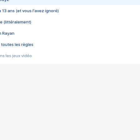
 a 13 ans (et vous l'avez ignoré)
e (littéralement)
im Rayan
 toutes les règles
s les jeux vidéo
us choquant de Rockstar ? - Le scandale BULLY
e plus moche de Steam
du RÊVE tourne au CAUCHEMAR
pendant 8 heures
it… à tort
umiliés par un jeu vidéo
ire - Final Fantasy 8