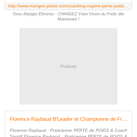
http://www.mangez-plaisir.com/coaching-regime-perte-poids-alimentaire-sport-nutrition-sportif-consultante-experte.html
Osez-Mangez-Eliminez - CHANGEZ Votre Vision du Poids dès
Maintenant !
Publicité
Florence Raybaud B'Leader et Championne de France toutes catégories en Body Fitness nous recommande son Livre "Mangez-Plaisir Mangez-Eliminez" - B'Leader - La Communauté des Web Leaders
Florence Raybaud : Praticienne PERTE de POIDS & Coach
Sportif Florence Raybaud : Praticienne PERTE de POIDS &