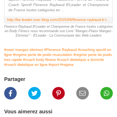
Coach Sportif Florence Raybaud B'Leader et Championne
de France toutes catégories en ...
http://be-leader.over-blog.com/2015/09/florence-raybaud-b-leader-et-championne-de-france-toutes-categories-en-body-fitness-nous-recommande-son-livre-mangez-plaisir-mangez
Florence Raybaud B'Leader et Championne de France toutes catégories
en Body Fitness nous recommande son Livre "Mangez-Plaisir Mangez-
Eliminez" - B'Leader - La Communauté des Web Leaders
#osez mangez eliminez
#Florence Raybaud
#coaching sportif en
ligne
#regime perte de poids musculation
#regime perte de poids
tres rapide
#coach body fitness
#coach dietetique a domicile
#coach dietetique en ligne
#sport
#regime
Partager
Vous aimerez aussi