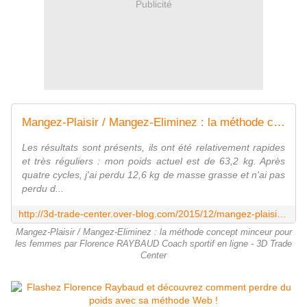
Publicité
Mangez-Plaisir / Mangez-Eliminez : la méthode concept minceur pour les femmes par Florence RAYBAUD Coach sportif en ligne - 3D Trade Center
Les résultats sont présents, ils ont été relativement rapides
et très réguliers : mon poids actuel est de 63,2 kg. Après
quatre cycles, j'ai perdu 12,6 kg de masse grasse et n'ai pas
perdu d...
http://3d-trade-center.over-blog.com/2015/12/mangez-plaisir-mangez-eliminez-la-methode-concept-minceur-pour-les-femmes-par-florence-raybaud-coach-sportif-en-ligne.html
Mangez-Plaisir / Mangez-Eliminez : la méthode concept minceur pour
les femmes par Florence RAYBAUD Coach sportif en ligne - 3D Trade
Center