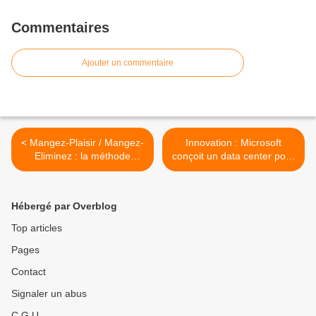
Commentaires
Ajouter un commentaire
< Mangez-Plaisir / Mangez-
Innovation : Microsoft
Eliminez : la méthode
conçoit un data center pour
concept minceur pour les
l’océan >
femmes par Florence
RAYBAUD Coach sportif en
Hébergé par Overblog
ligne
Top articles
Pages
Contact
Signaler un abus
C.G.U.