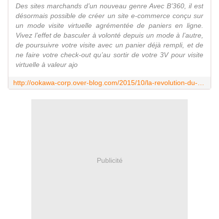
Des sites marchands d’un nouveau genre Avec B’360, il est
désormais possible de créer un site e-commerce conçu sur
un mode visite virtuelle agrémentée de paniers en ligne.
Vivez l’effet de basculer à volonté depuis un mode à l’autre,
de poursuivre votre visite avec un panier déjà rempli, et de
ne faire votre check-out qu’au sortir de votre 3V pour visite
virtuelle à valeur ajo
http://ookawa-corp.over-blog.com/2015/10/la-revolution-du-e-commerce-grace-a-la-visite-virtuelle-et-le-web-to-store-par-b-360.html
Publicité