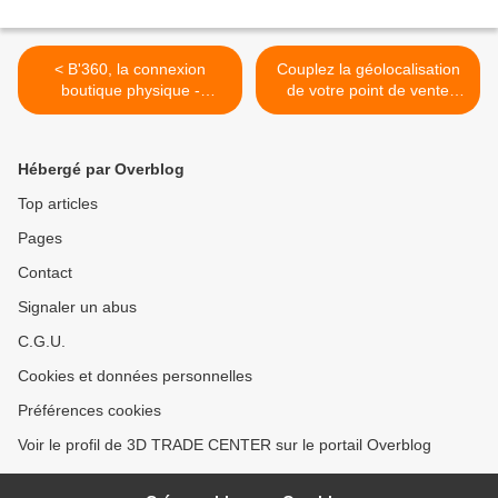
< B'360, la connexion
Couplez la géolocalisation
boutique physique -
de votre point de vente
boutique dématérialisée :
avec une Visite Virtuelle à
afficher des promos dans le
360° : ayez le réflexe B'360
réel et le virtuel !
>
Hébergé par Overblog
Top articles
Pages
Contact
Signaler un abus
C.G.U.
Cookies et données personnelles
Préférences cookies
Voir le profil de 3D TRADE CENTER sur le portail Overblog