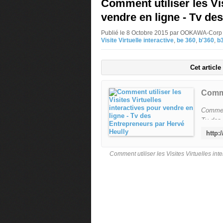
Comment utiliser les Vis
vendre en ligne - Tv de
Publié le 8 Octobre 2015 par OOKAWA-Corp
Visite Virtuelle interactive
,
be 360
,
b'360
,
b
Cet articl
Comment
Tv des 
Les tec
aujourd
sites 
Comment utiliser les Visites Virtuelles in
pour e
Transfo