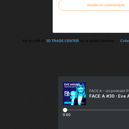
Ajouter un commentaire
Voir le profil de
3D TRADE CENTER
sur le portail Overblog
Créer
FACE A - un podcast 
FACE A #30 : Eve A
0:00