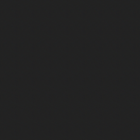
FACE A #18 : Michael Jones raco
FACE A #17 : Khaled raconte "Aïc
FACE A #16 : Corneille raconte "Pa
FACE A #15 : Indochine raconte "L
FACE A #14 : Lorie raconte "Sur un 
FACE A #13 : Calogero raconte "Les
FACE A #12 : Natasha St-Pier rac
FACE A #11 : Patrick Bruel racon
FACE A #10 : Michael Jones raco
FACE A #9 : Garou raconte "Sous l
FACE A #8 : Christophe Willem ra
FACE A #7 : Larusso raconte "Tu m