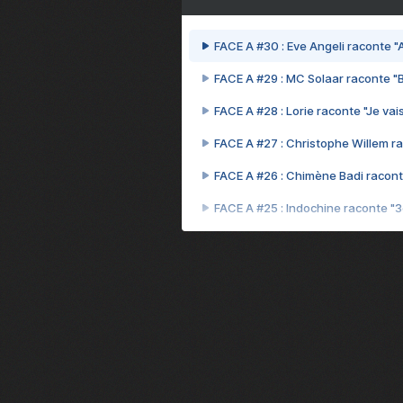
FACE A #30 : Eve Angeli raconte "A
FACE A #29 : MC Solaar raconte "
FACE A #28 : Lorie raconte "Je vais
FACE A #27 : Christophe Willem ra
FACE A #26 : Chimène Badi racont
FACE A #25 : Indochine raconte "
FACE A #24 : Zaho raconte "C'est
FACE A #23 : Patrick Bruel raconte
FACE A #22 : Kyo raconte "Le che
FACE A #21 : Nolwenn Leroy raco
FACE A #20 : Patrick Hernandez ra
FACE A #19 : Lorie raconte "Près d