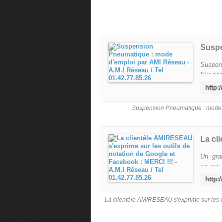
Suspen
Sur son
tous le
Suspension Pneumatique : mode d
Un gra
envers
Qui est
La clientèle AMIRESEAU s'exprime sur les ou