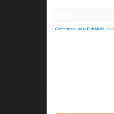
Comment utiliser le Rich Media pour rendre votre Site Web efficace - Tv des Entrepreneurs par Her
Commenter cet article