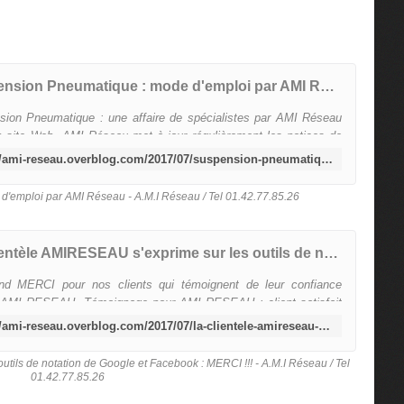
Suspension Pneumatique : mode d'emploi par AMI Réseau - A.M.I Réseau / Tel 01.42.77.85.26
sion Pneumatique : une affaire de spécialistes par AMI Réseau
 site Web, AMI Réseau met à jour régulièrement les notices de
s véhicules aptes à être équipés de suspen...
http://ami-reseau.overblog.com/2017/07/suspension-pneumatique-mode-d-emploi-par-ami-reseau.html
'emploi par AMI Réseau - A.M.I Réseau / Tel 01.42.77.85.26
La clientèle AMIRESEAU s'exprime sur les outils de notation de Google et Facebook : MERCI !!! - A.M.I Réseau / Tel 01.42.77.85.26
nd MERCI pour nos clients qui témoignent de leur confiance
 AMI RESEAU. Témoignage pour AMI RESEAU : client satisfait
 AMI Réseau ? La société AMI Réseau, créée en 2006, ...
http://ami-reseau.overblog.com/2017/07/la-clientele-amireseau-s-exprime-sur-les-outils-de-notation-de-google-et-facebook.html
tils de notation de Google et Facebook : MERCI !!! - A.M.I Réseau / Tel
01.42.77.85.26