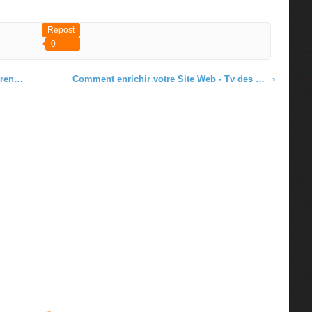
Repost
0
vé Heully
Comment enrichir votre Site Web - Tv des Entrepreneurs par Hervé Heully
›