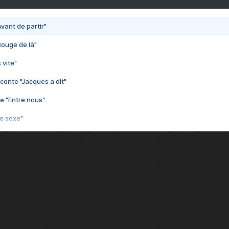
vant de partir"
Bouge de là"
 vite"
conte "Jacques a dit"
e "Entre nous"
3e sexe"
 chelou"
 "Au café des délices"
min"
nte "Cassé"
conte "Born to be alive"
e moi"