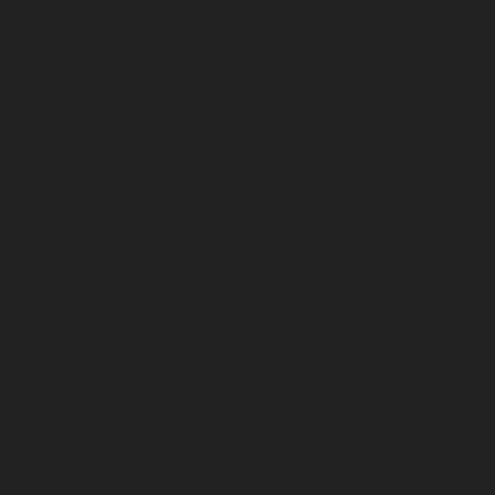
nte "A nos actes manqués" (avec Jean-Jacques Goldman)
ha"
rce qu'on vient de loin"
'aventurier"
air latino"
 feux d'artifice"
onte "Mourir demain" (avec Pascal Obispo)
te "Place des Grands Hommes"
nte "Je te donne" (avec Jean-Jacques Goldman)
e vent" (duo avec Céline Dion)
conte "Double Je"
'oublieras"