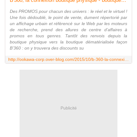
B'360, la connexion boutique physique - boutique dématérialisée : afficher des promos dans le réel et le virtuel !
Des PROMOS pour chacun des univers : le réel et le virtuel !
Une fois dédoublé, le point de vente, dument répertorié par
un affichage urbain et référencé sur le Web par les moteurs
de recherche, prend des allures de centre d’affaires à
promos en tous genres. Tantôt des renvois depuis la
boutique physique vers la boutique dématérialisée façon
B’360 : on y trouvera des discounts su
http://ookawa-corp.over-blog.com/2015/10/b-360-la-connexion-boutique-physique-boutique-dematerialisee-afficher-des-promos-dans-le-reel-et-le-virtuel.html
Publicité