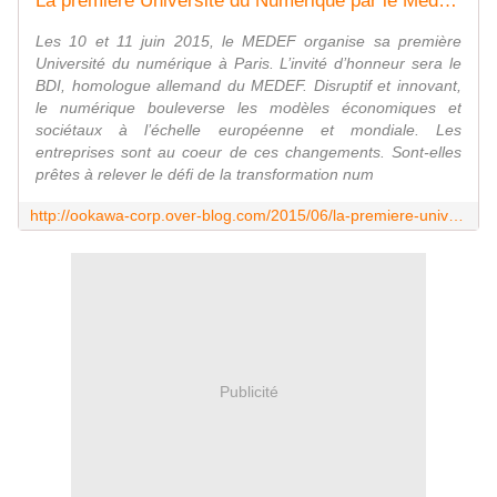
La première Université du Numérique par le Medef - Paris - avec Yvon GATTAZ et son invité d'honneur le BDI, les 10 et 11 juin 2015
Les 10 et 11 juin 2015, le MEDEF organise sa première
Université du numérique à Paris. L’invité d’honneur sera le
BDI, homologue allemand du MEDEF. Disruptif et innovant,
le numérique bouleverse les modèles économiques et
sociétaux à l’échelle européenne et mondiale. Les
entreprises sont au coeur de ces changements. Sont-elles
prêtes à relever le défi de la transformation num
http://ookawa-corp.over-blog.com/2015/06/la-premiere-universite-du-numerique-par-le-medef-paris-avec-yvon-gattaz-et-son-invite-d-honneur-le-bdi-les-10-et-11-juin-2015.html
Publicité