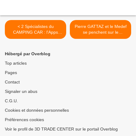
< 2 Spécialistes du
Pierre GATTAZ et le Medef
CAMPING CAR : l'Apps
se penchent sur le
PARK4NIGHT et le
numérique. La première
fournisseur d'accessoires
université numérique du
4x4, poids lourds, camping
Medef s'est tenue les 10 et
Hébergé par Overblog
car AMI RESEAU
11 Juin 2015 >
Top articles
Pages
Contact
Signaler un abus
C.G.U.
Cookies et données personnelles
Préférences cookies
Voir le profil de 3D TRADE CENTER sur le portail Overblog