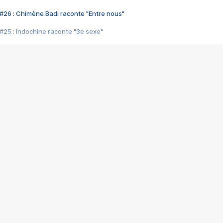
#26 : Chimène Badi raconte "Entre nous"
#25 : Indochine raconte "3e sexe"
#24 : Zaho raconte "C'est chelou"
#23 : Patrick Bruel raconte "Au café des délices"
#22 : Kyo raconte "Le chemin"
#21 : Nolwenn Leroy raconte "Cassé"
#20 : Patrick Hernandez raconte "Born to be alive"
#19 : Lorie raconte "Près de moi"
#18 : Michael Jones raconte "A nos actes manqués" (avec Jean-Jacque
#17 : Khaled raconte "Aïcha"
#16 : Corneille raconte "Parce qu'on vient de loin"
#15 : Indochine raconte "L'aventurier"