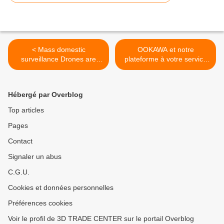
< Mass domestic
OOKAWA et notre
surveillance Drones are
plateforme à votre service
here!! 2015 ARGUS-IS
pour VOUS créer de la
visibilité Google et du
positionnement WEB >
Hébergé par Overblog
Top articles
Pages
Contact
Signaler un abus
C.G.U.
Cookies et données personnelles
Préférences cookies
Voir le profil de 3D TRADE CENTER sur le portail Overblog