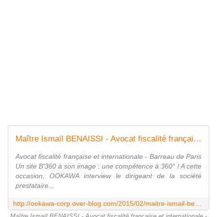
Maître Ismaïl BENAISSI - Avocat fiscalité française et internationale - Barreau de Paris - Un site B'360 à son image : une compétence à 360° ! - OOKAWA Corp.
Avocat fiscalité française et internationale - Barreau de Paris
Un site B'360 à son image : une compétence à 360° ! A cette
occasion, OOKAWA interview le dirigeant de la société
prestataire...
http://ookawa-corp.over-blog.com/2015/02/maitre-ismail-benaissi-avocat-fiscalite-francaise-et-internationale-barreau-de-paris-un-site-b-360-a-son-image-une-competence-a-360
Maître Ismaïl BENAISSI - Avocat fiscalité française et internationale -