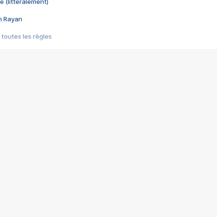
e (littéralement)
im Rayan
 toutes les règles
s les jeux vidéo
us choquant de Rockstar ? - Le scandale BULLY
e plus moche de Steam
du RÊVE tourne au CAUCHEMAR
pendant 8 heures
it… à tort
umiliés par un jeu vidéo
ire - Final Fantasy 8
ti un empire - Age of Empires
story DOFUS