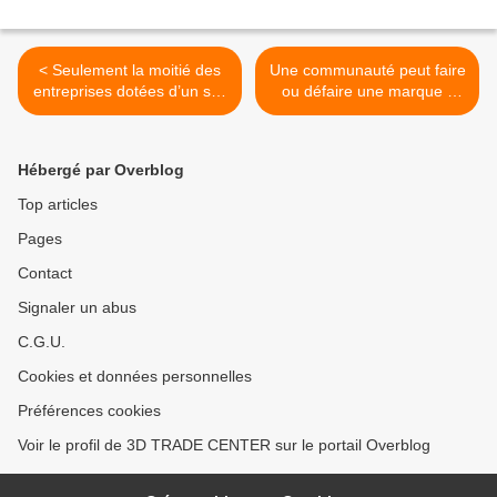
< Seulement la moitié des
Une communauté peut faire
entreprises dotées d’un site
ou défaire une marque -
Web - Dare to better ? OK !
Devenir un actif de votre
entreprise ou son pire
ennemi - Porter sa
Hébergé par Overblog
croissance au ciel ou la
détruire >
Top articles
Pages
Contact
Signaler un abus
C.G.U.
Cookies et données personnelles
Préférences cookies
Voir le profil de 3D TRADE CENTER sur le portail Overblog