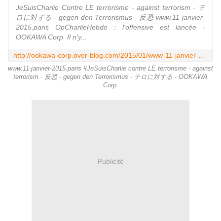
JeSuisCharlie Contre LE terrorisme - against terrorism - テ
ロに対する - gegen den Terrorismus - 反恐 www.11-janvier-
2015.paris OpCharlieHebdo : l'offensive est lancée -
OOKAWA Corp. Il n'y...
http://ookawa-corp.over-blog.com/2015/01/www-11-janvier-2015-paris-jesuischarlie-contre-le-terrorisme-against-terrorism-gegen-den-terrorismus.html
www.11-janvier-2015.paris #JeSuisCharlie contre LE terrorisme - against
terrorism - 反恐 - gegen den Terrorismus - テロに対する - OOKAWA
Corp.
Publicité