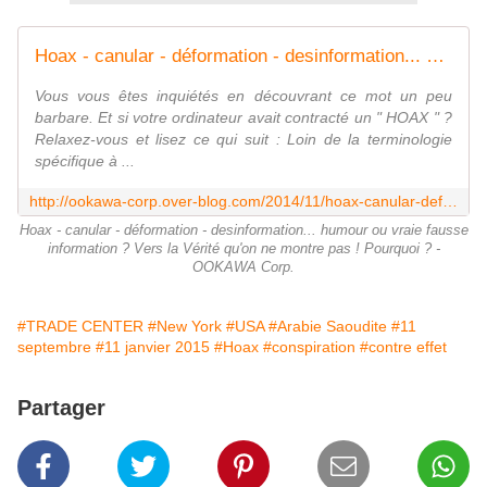
Hoax - canular - déformation - desinformation... humour ou vraie fausse information ? Vers la Vérité qu'on ne montre pas ! Pourquoi ? - OOKAWA Corp.
Vous vous êtes inquiétés en découvrant ce mot un peu
barbare. Et si votre ordinateur avait contracté un " HOAX " ?
Relaxez-vous et lisez ce qui suit : Loin de la terminologie
spécifique à ...
http://ookawa-corp.over-blog.com/2014/11/hoax-canular-deformation-desinformation-humour-ou-vraie-fausse-information-vers-la-verite-qu-on-ne-montre-pas-pourquoi.html
Hoax - canular - déformation - desinformation... humour ou vraie fausse
information ? Vers la Vérité qu'on ne montre pas ! Pourquoi ? -
OOKAWA Corp.
#TRADE CENTER
#New York
#USA
#Arabie Saoudite
#11
septembre
#11 janvier 2015
#Hoax
#conspiration
#contre effet
Partager