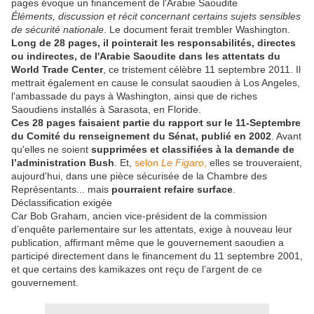
pages évoque un financement de l'Arabie Saoudite
Éléments, discussion et récit concernant certains sujets sensibles
de sécurité nationale
. Le document ferait trembler Washington.
Long de 28 pages, il pointerait les responsabilités, directes
ou indirectes, de l'Arabie Saoudite dans les attentats du
World Trade Center
, ce tristement célèbre 11 septembre 2011. Il
mettrait également en cause le consulat saoudien à Los Angeles,
l'ambassade du pays à Washington, ainsi que de riches
Saoudiens installés à Sarasota, en Floride.
Ces 28 pages faisaient partie du rapport sur le 11-Septembre
du Comité du renseignement du Sénat, publié en 2002
. Avant
qu'elles ne soient
supprimées et classifiées à la demande de
l’administration Bush
. Et,
selon
Le Figaro
,
elles se trouveraient,
aujourd'hui, dans une pièce sécurisée de la Chambre des
Représentants... mais
pourraient refaire surface
.
Déclassification exigée
Car Bob Graham, ancien vice-président de la commission
d’enquête parlementaire sur les attentats, exige à nouveau leur
publication, affirmant même que le gouvernement saoudien a
participé directement dans le financement du 11 septembre 2001,
et que certains des kamikazes ont reçu de l’argent de ce
gouvernement.