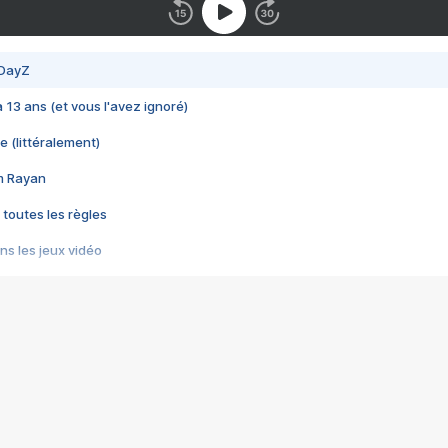
 DayZ
 a 13 ans (et vous l'avez ignoré)
e (littéralement)
im Rayan
 toutes les règles
s les jeux vidéo
us choquant de Rockstar ? - Le scandale BULLY
e plus moche de Steam
du RÊVE tourne au CAUCHEMAR
pendant 8 heures
it… à tort