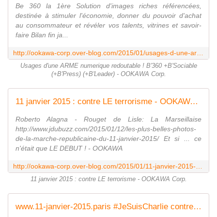
Be 360 la 1ère Solution d'images riches référencées,
destinée à stimuler l'économie, donner du pouvoir d'achat
au consommateur et révéler vos talents, vitrines et savoir-
faire Bilan fin ja...
http://ookawa-corp.over-blog.com/2015/01/usages-d-une-arme-redoutable-b-360-b-sociable-b-press-b-leader.html
Usages d'une ARME numerique redoutable ! B'360 +B'Sociable
(+B'Press) (+B'Leader) - OOKAWA Corp.
11 janvier 2015 : contre LE terrorisme - OOKAWA Corp.
Roberto Alagna - Rouget de Lisle: La Marseillaise
http://www.jdubuzz.com/2015/01/12/les-plus-belles-photos-
de-la-marche-republicaine-du-11-janvier-2015/ Et si ... ce
n'était que LE DEBUT ! - OOKAWA
http://ookawa-corp.over-blog.com/2015/01/11-janvier-2015-contre-le-terrorisme.html
11 janvier 2015 : contre LE terrorisme - OOKAWA Corp.
www.11-janvier-2015.paris #JeSuisCharlie contre LE terrorisme - against terrorism - 反恐 - gegen den Terrorismus - テロに対する - OOKAWA Corp.