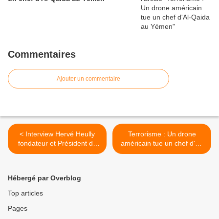
Commentaires
Ajouter un commentaire
< Interview Hervé Heully
Terrorisme : Un drone
fondateur et Président de
américain tue un chef d'Al-
New3S à l'occasion de la
Qaida au Yémen >
parution de la B'360 de
Maître Ismail BENAISSI
Hébergé par Overblog
avocat fiscaliste au Barreau
de Paris
Top articles
Pages