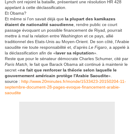
Lynch ont rejoint la bataille, présentant une résolution HR 428
appelant à cette déclassification.
Et Obama?
Et même si l'on savait déjà que
la plupart des kamikazes
étaient de nationalité saoudienne
, rendre public ce court
passage évoquant un possible financement de Riyad, pourrait
mettre à mal la relation entre Washington et ce pays, allié
traditionnel des Etats-Unis au Moyen-Orient. De son côté, l'Arabie
saoudite nie toute responsabilité et, d'après
Le Figaro
, a appelé à
la déclassification afin de «
laver sa réputation
».
Reste que pour le sénateur démocrate Charles Schumer, cité par
Paris Match,
le fait que Barack Obama ait continué à maintenir le
secret «
ne fait que renforcer la théorie selon laquelle le
gouvernement américain protège l'Arabie Saoudite
».
source :
http://www.20minutes.fr/monde/1533423-20150204-11-
septembre-document-28-pages-evoque-financement-arabie-
saoudite