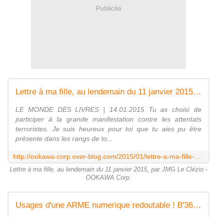
Publicité
Lettre à ma fille, au lendemain du 11 janvier 2015, par JMG Le Clézio - OOKAWA Corp.
LE MONDE DES LIVRES | 14.01.2015 Tu as choisi de
participer à la grande manifestation contre les attentats
terroristes. Je suis heureux pour toi que tu aies pu être
présente dans les rangs de to...
http://ookawa-corp.over-blog.com/2015/01/lettre-a-ma-fille-au-lendemain-du-11-janvier-2015-par-jmg-le-clezio.html
Lettre à ma fille, au lendemain du 11 janvier 2015, par JMG Le Clézio -
OOKAWA Corp.
Usages d'une ARME numerique redoutable ! B'360 +B'Sociable (+B'Press) (+B'Leader) - OOKAWA Corp.