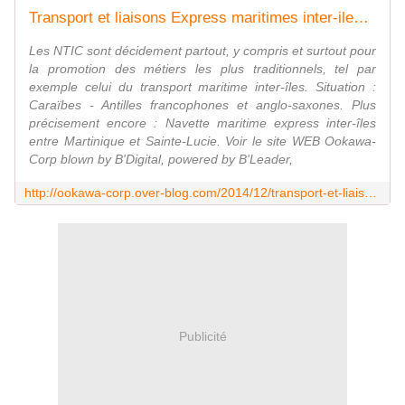
Transport et liaisons Express maritimes inter-iles aux Caraibes : Martinique Sainte-Lucie Antilles
Les NTIC sont décidement partout, y compris et surtout pour
la promotion des métiers les plus traditionnels, tel par
exemple celui du transport maritime inter-îles. Situation :
Caraïbes - Antilles francophones et anglo-saxones. Plus
précisement encore : Navette maritime express inter-îles
entre Martinique et Sainte-Lucie. Voir le site WEB Ookawa-
Corp blown by B'Digital, powered by B'Leader,
http://ookawa-corp.over-blog.com/2014/12/transport-et-liaisons-express-maritimes-inter-iles-aux-caraibes-martinique-sainte-lucie-antilles.html
Publicité