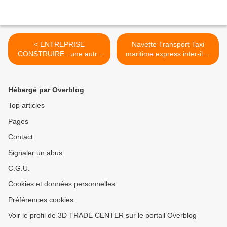
< ENTREPRISE
Navette Transport Taxi
CONSTRUIRE : une autre
maritime express inter-iles
manière de faire construire
aux Caraibes : Martinique -
sa maison individuelle dans
Sainte-Lucie >
les Caraïbes - Image !
Hébergé par Overblog
Top articles
Pages
Contact
Signaler un abus
C.G.U.
Cookies et données personnelles
Préférences cookies
Voir le profil de 3D TRADE CENTER sur le portail Overblog