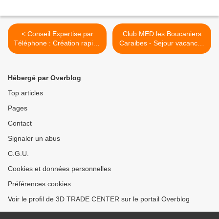
< Conseil Expertise par
Club MED les Boucaniers
Téléphone : Création rapide
Caraibes - Sejour vacances
de visibilité et position sur
Noel Fevrier ? Pre-visite
Internet - Expert WENGO
B'360 lagon du Marin
Hervé HEULLY
Sainte-Anne Martinique >
Hébergé par Overblog
Top articles
Pages
Contact
Signaler un abus
C.G.U.
Cookies et données personnelles
Préférences cookies
Voir le profil de 3D TRADE CENTER sur le portail Overblog