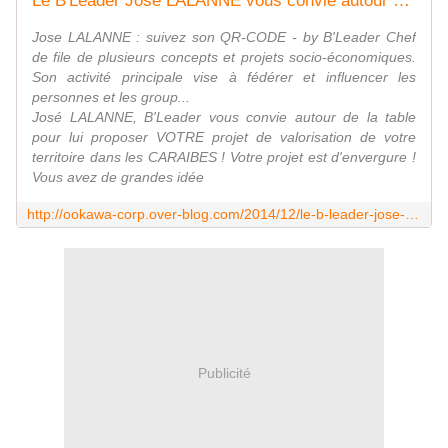
Le B'Leader José LALANNE vous convie autour de la table pour lui proposer VOTRE projet de valorisation de votre territoire dans les CARAIBES
Jose LALANNE : suivez son QR-CODE - by B'Leader Chef
de file de plusieurs concepts et projets socio-économiques.
Son activité principale vise à fédérer et influencer les
personnes et les group...
José LALANNE, B'Leader vous convie autour de la table
pour lui proposer VOTRE projet de valorisation de votre
territoire dans les CARAIBES ! Votre projet est d'envergure !
Vous avez de grandes idée
http://ookawa-corp.over-blog.com/2014/12/le-b-leader-jose-lalanne-vous-convie-autour-de-la-table-pour-lui-proposer-votre-projet-de-valorisation-de-votre-territoire-dans-les
Publicité