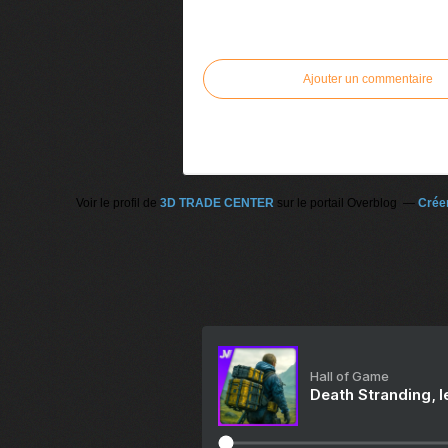
Commenter cet article
Ajouter un commentaire
Voir le profil de
3D TRADE CENTER
sur le portail Overblog
Créer
Hall of Game
Death Stranding, l