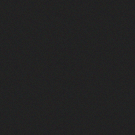
Le jeu qui a piraté mon cerveau 
Le GTA que tout le monde détesta
Le jour où les États-Unis ont été h
Succéder au meilleur jeu de l'histo
Comment une idée improbable a bâ
De Roubaix à Tokyo : la success 
Il crée GTA. Quelques années plus 
Ce Phénix du jeu vidéo ne renaîtra
Comment la France a peint le che
Theme Hospital, le projet rejeté…
Il dirigeait Battlefield, il a tout
Ce jeu était en avance sur son tem