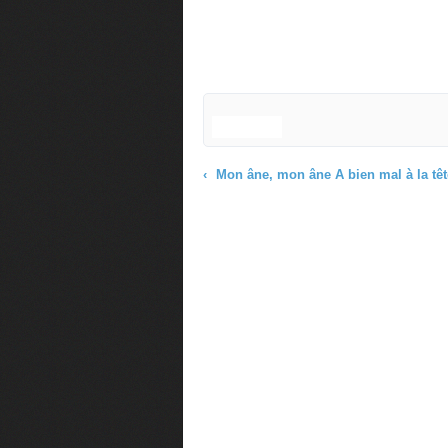
Mon âne, mon âne A bien mal à la tête, Madame lui fit faire Un bonnet pour sa f