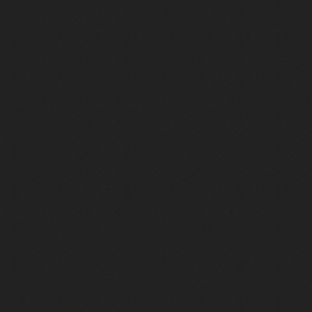
ilier ses anciens patrons - ARC Raiders