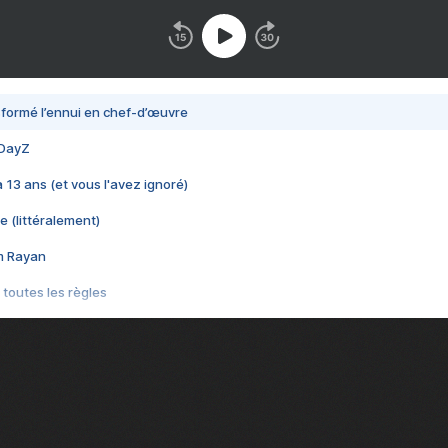
nsformé l’ennui en chef-d’œuvre
 DayZ
 a 13 ans (et vous l'avez ignoré)
e (littéralement)
im Rayan
 toutes les règles
s les jeux vidéo
us choquant de Rockstar ? - Le scandale BULLY
e plus moche de Steam
du RÊVE tourne au CAUCHEMAR