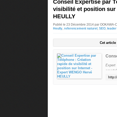
Conseil Expertise par T
visibilité et position s
HEULLY
Publié le 23 Décembre 2014 par OOKAWA-C
Heully
,
referencement naturel
,
SEO
,
leader
Cet articl
Expert
smartph
OOKAWA
Million
Faire 
sponsor