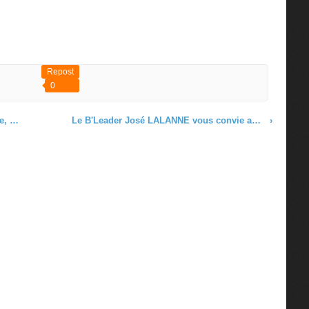
Repost
0
ête !
Le B'Leader José LALANNE vous convie autour de la table pour lui proposer VOTRE projet de valorisation de votre territoire dans les CARAIBES
›