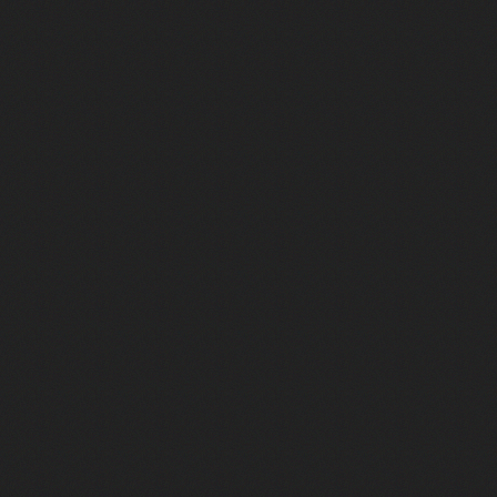
pendant 8 heures
it… à tort
umiliés par un jeu vidéo
ire - Final Fantasy 8
ti un empire - Age of Empires
story DOFUS
tard, il crée l'un des pires jeux de tous les temps, MindsEye.
 jamais... Le Kickstarter maudit
f d'œuvre de 2025, Clair Obscur Expedition 33
 qui a cartonné
 plaqué pour fonder son propre studio et créer un jeu qui pourrait bien hum
ps... mais il a échoué - Crysis