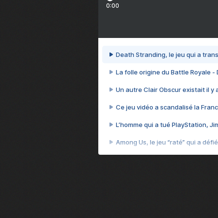
0:00
Death Stranding, le jeu qui a tra
La folle origine du Battle Royale -
Un autre Clair Obscur existait il y
Ce jeu vidéo a scandalisé la Franc
L’homme qui a tué PlayStation, J
Among Us, le jeu “raté” qui a défié
Le problème avec les ENFANTS dan
Et si GTA n'était pas le jeu le pl
J'ai perdu 70 heures sur le jeu l
Cyberpunk 2077, quand vendre 