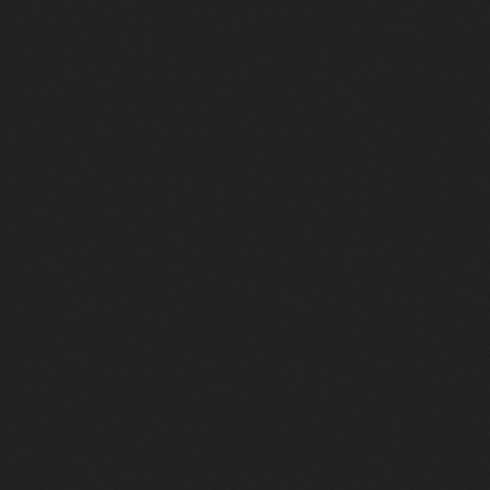
'histoire du jeu vidéo (et elle a fuité)
de comprendre ce manoir" - Blue Prince
 se sont évaporés
 le plus vendu de l'histoire
S ouvrir
ngé le jeu vidéo à jamais. - Star Fox
n, la console qui n'aurait jamais dû exister
 comme les autres...
génial.
ui est un immense plagiat - Limbo of the lost