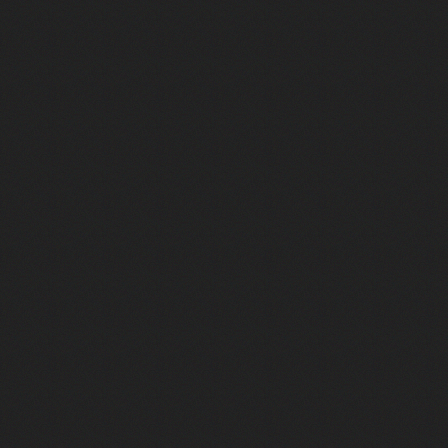
Half-Life - La plus grande intro de l
"J’ai passé 120 heures à essayer 
Quel est le jeu Pokémon ultime ?
Qui a tué Batman Arkham ?
Le jour où des milliers de joueurs
La playstation 2 est le lecteur dvd
La porte secrète qu’il ne fallait PA
Le meilleur GTA n’en est pas un…
Ils ont défié Nintendo... et ont cha
La Grande Histoire de la PlayStatio
Elden Ring, le jeu qui n'a rien fait
Control a une map NULLE. Et c'est 
Le jeu attendu pendant dix ans… q