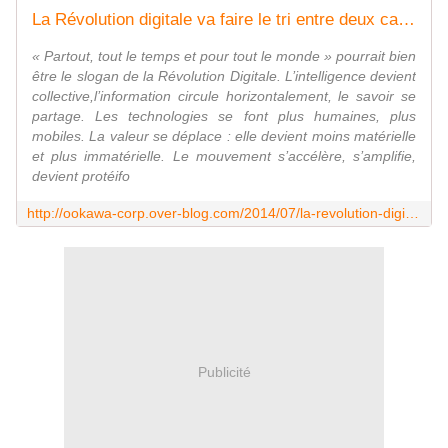
La Révolution digitale va faire le tri entre deux catégories d’organisations : les crevés et les survivants
« Partout, tout le temps et pour tout le monde » pourrait bien
être le slogan de la Révolution Digitale. L’intelligence devient
collective,l’information circule horizontalement, le savoir se
partage. Les technologies se font plus humaines, plus
mobiles. La valeur se déplace : elle devient moins matérielle
et plus immatérielle. Le mouvement s’accélère, s’amplifie,
devient protéifo
http://ookawa-corp.over-blog.com/2014/07/la-revolution-digitale-va-faire-le-tri-entre-deux-categories-d-organisations-les-creves-et-les-survivants.html
Publicité