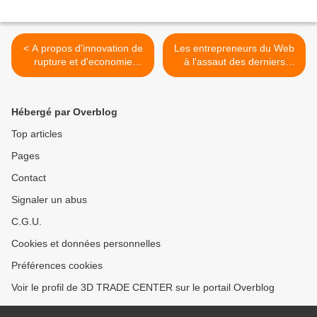
< A propos d'innovation de
Les entrepreneurs du Web
rupture et d'economie
à l'assaut des derniers
digitale ou immaterielle : E-
bastions >
Toiles d'OR 2014
Hébergé par Overblog
Top articles
Pages
Contact
Signaler un abus
C.G.U.
Cookies et données personnelles
Préférences cookies
Voir le profil de 3D TRADE CENTER sur le portail Overblog