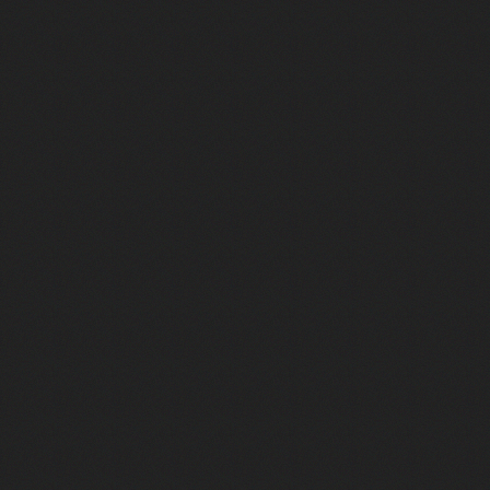
FACE A #16 : Corneille raconte "Pa
FACE A #15 : Indochine raconte "L
FACE A #14 : Lorie raconte "Sur un 
FACE A #13 : Calogero raconte "Les
FACE A #12 : Natasha St-Pier rac
FACE A #11 : Patrick Bruel racon
FACE A #10 : Michael Jones raco
FACE A #9 : Garou raconte "Sous l
FACE A #8 : Christophe Willem ra
FACE A #7 : Larusso raconte "Tu m
FACE A #6 : Zazie raconte "Zen"
FACE A #5 : Vitaa raconte "À fleur 
FACE A #4 : Indochine raconte "J'