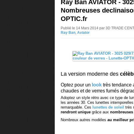
Ray Ban AVIATOR - 3025 
Nombreuses declinaison
OPTIC.fr
Publié le 14 Mars 2014 par 3D TRADE CEN
Ray Ban
,
Aviator
La version moderne des
célè
Optez pour un
look
très tendance 
chaudes et de verres fumés dégra
Adoptez un style rétro avec ce type de lun
les années 30. Ces lunettes intemporelles 
remarquable. Ces
lunettes de soleil
très 
rendront unique
grâce aux
nombreuses d
Nombreux autres modèles
au meilleur pr