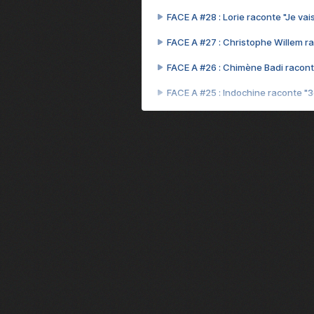
FACE A #28 : Lorie raconte "Je vais
FACE A #27 : Christophe Willem ra
FACE A #26 : Chimène Badi racont
FACE A #25 : Indochine raconte "
FACE A #24 : Zaho raconte "C'est
FACE A #23 : Patrick Bruel raconte
FACE A #22 : Kyo raconte "Le che
FACE A #21 : Nolwenn Leroy raco
FACE A #20 : Patrick Hernandez ra
FACE A #19 : Lorie raconte "Près d
FACE A #18 : Michael Jones raco
FACE A #17 : Khaled raconte "Aïc