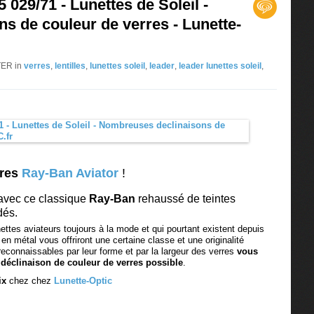
029/71 - Lunettes de Soleil -
s de couleur de verres - Lunette-
TER in
verres
,
lentilles
,
lunettes soleil
,
leader
,
leader lunettes soleil
,
bres
Ray-Ban Aviator
!
avec ce classique
Ray-Ban
rehaussé de teintes
dés.
ettes aviateurs toujours à la mode et qui pourtant existent depuis
en métal vous offriront une certaine classe et une originalité
reconnaissables par leur forme et par la largeur des verres
vous
éclinaison de couleur de verres possible
.
ix
chez chez
Lunette-Optic