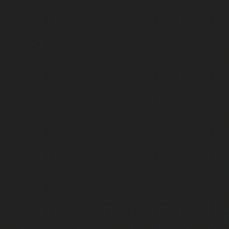
rce qu'on vient de loin"
'aventurier"
air latino"
 feux d'artifice"
onte "Mourir demain" (avec Pascal Obispo)
te "Place des Grands Hommes"
nte "Je te donne" (avec Jean-Jacques Goldman)
e vent" (duo avec Céline Dion)
conte "Double Je"
'oublieras"
de toi"
ai demandé à la lune"