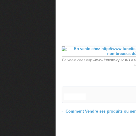
En vente chez http://www.lunette-optic.fr/ 
Comment Vendre ses produits ou services par le Digit