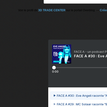
Voir le profil de
3D TRADE CENTER
sur le portail Overblog
Créer
FACE A - un podcast 
FACE A #30 : Eve A
0:00
FACE A #30 : Eve Angeli raconte "A
FACE A #29 : MC Solaar raconte "