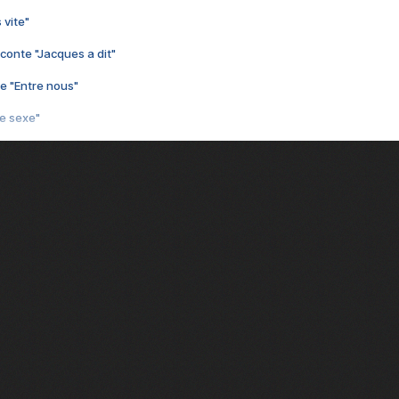
 vite"
conte "Jacques a dit"
e "Entre nous"
3e sexe"
 chelou"
 "Au café des délices"
min"
nte "Cassé"
conte "Born to be alive"
e moi"
nte "A nos actes manqués" (avec Jean-Jacques Goldman)
ha"