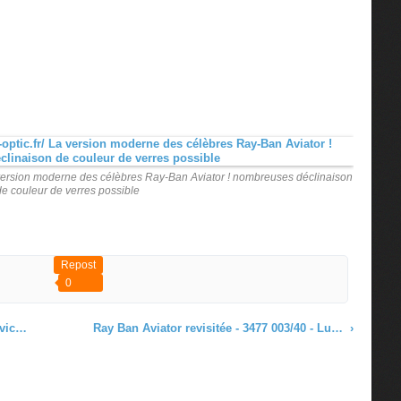
La version moderne des célèbres Ray-Ban Aviator ! nombreuses déclinaison
de couleur de verres possible
Repost
0
al ?
Ray Ban Aviator revisitée - 3477 003/40 - Lunettes de Soleil mixte - Meilleure vente 2014 - Lunette-OPTIC.fr
›